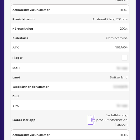
AtrimusRx varunummer
18607
Produktnamn
Anafranil 25mg 200 tabs
Förpackning
200st
Substans
Clomipramine
ATC
N06AA04
I lager
MAH
Se i app
Land
Switzerland
Godkännandenummer
123455678
Bild
SPC
Se i app
Se fullständig
produktinformation
Ladda ner app
i appen
AtrimusRx varunummer
18883