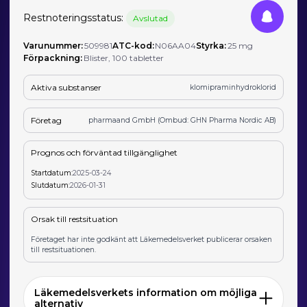
Restnoteringsstatus:
Avslutad
Varunummer:
509981
ATC-kod:
N06AA04
Styrka:
25 mg
Förpackning:
Blister, 100 tabletter
Aktiva substanser
klomipraminhydroklorid
Företag
pharmaand GmbH (Ombud: GHN Pharma Nordic AB)
Prognos och förväntad tillgänglighet
Startdatum:
2025-03-24
Slutdatum:
2026-01-31
Orsak till restsituation
Företaget har inte godkänt att Läkemedelsverket publicerar orsaken
till restsituationen.
Läkemedelsverkets information om möjliga
alternativ