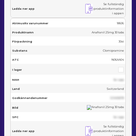
Se fullständig
produktinformation
Ladda ner app
i appen
AtrimusRx varunummer
18606
Produktnamn
Anafranil 25mg 30 tabs
Förpackning
30st
Substans
Clomipramine
ATC
N06AA04
I lager
MAH
Se i app
Land
Switzerland
Godkännandenummer
123455678
Bild
SPC
Se i app
Se fullständig
produktinformation
Ladda ner app
i appen