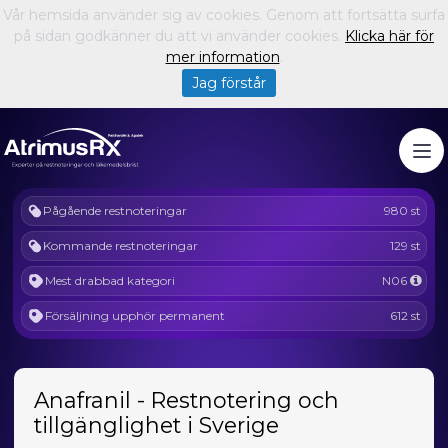
Vår hemsida använder sig av cookies. Genom att fortsätta surfa
på sidan godkänner du att vi använder cookies.
Klicka här för
mer information
.
Jag förstår
Pågående restnoteringar
980 st
Kommande restnoteringar
129 st
Mest drabbad kategori
N06
Försäljning upphör permanent
612 st
Anafranil - Restnotering och
tillgänglighet i Sverige