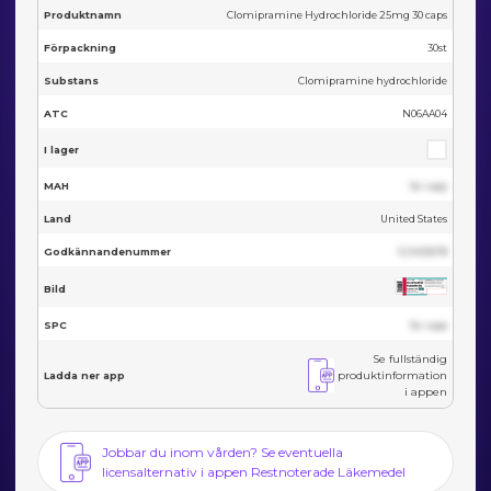
Produktnamn
Clomipramine Hydrochloride 25mg 30 caps
Förpackning
30st
Substans
Clomipramine hydrochloride
ATC
N06AA04
I lager
MAH
Se i app
Land
United States
Godkännandenummer
123455678
Bild
SPC
Se i app
Se fullständig
produktinformation
Ladda ner app
i appen
Jobbar du inom vården? Se eventuella
licensalternativ i appen Restnoterade Läkemedel