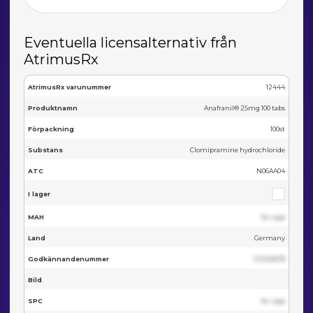
Eventuella licensalternativ från
AtrimusRx
AtrimusRx varunummer
12444
Produktnamn
Anafranil® 25mg 100 tabs
Förpackning
100st
Substans
Clomipramine hydrochloride
ATC
N06AA04
I lager
MAH
Se i app
Land
Germany
Godkännandenummer
123455678
Bild
SPC
Se i app