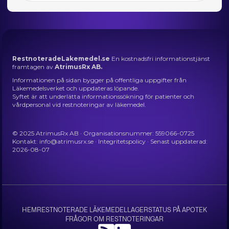
RestnoteradeLakemedel.se
En kostnadsfri informationstjänst
framtagen av
AtrimusRx AB.
Informationen på sidan bygger på offentliga uppgifter från
Läkemedelsverket och uppdateras löpande.
Syftet är att underlätta informationssökning för patienter och
vårdpersonal vid restnoteringar av läkemedel.
© 2025 AtrimusRx AB · Organisationsnummer: 559066-0725
Kontakt:
info@atrimusrx.se
·
Integritetspolicy
· Senast uppdaterad:
2026-08-07
HEM
RESTNOTERADE LÄKEMEDEL
LAGERSTATUS PÅ APOTEK
FRÅGOR OM RESTNOTERINGAR