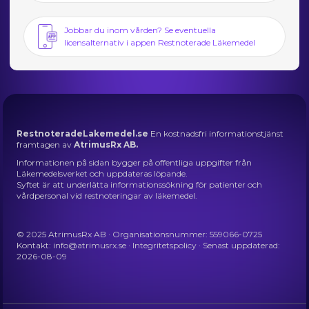
Jobbar du inom vården? Se eventuella
licensalternativ i appen Restnoterade Läkemedel
RestnoteradeLakemedel.se
En kostnadsfri informationstjänst
framtagen av
AtrimusRx AB.
Informationen på sidan bygger på offentliga uppgifter från
Läkemedelsverket och uppdateras löpande.
Syftet är att underlätta informationssökning för patienter och
vårdpersonal vid restnoteringar av läkemedel.
© 2025 AtrimusRx AB · Organisationsnummer: 559066-0725
Kontakt:
info@atrimusrx.se
·
Integritetspolicy
· Senast uppdaterad:
2026-08-09