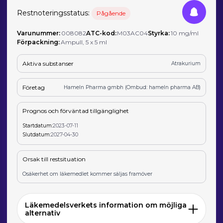
Restnoteringsstatus:
Pågående
Varunummer:
008082
ATC-kod:
M03AC04
Styrka:
10 mg/ml
Förpackning:
Ampull, 5 x 5 ml
Aktiva substanser
Atrakurium
Företag
Hameln Pharma gmbh (Ombud: hameln pharma AB)
Prognos och förväntad tillgänglighet
Startdatum:
2023-07-11
Slutdatum:
2027-04-30
Orsak till restsituation
Osäkerhet om läkemedlet kommer säljas framöver
Läkemedelsverkets information om möjliga
alternativ