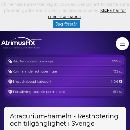
Vår hemsida använder sig av cookies. Genom att fortsätta surfa
på sidan godkänner du att vi använder cookies.
Klicka här för
mer information
.
Jag förstår
Pågående restnoteringar
979 st
Kommande restnoteringar
132 st
Mest drabbad kategori
N06
Försäljning upphör permanent
614 st
Atracurium-hameln - Restnotering
och tillgänglighet i Sverige