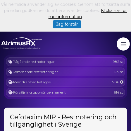
Vår hemsida använder sig av cookies. Genom att fortsätta surfa
på sidan godkänner du att vi använder cookies.
Klicka här för
mer information
.
Jag förstår
Pågående restnoteringar
982 st
Kommande restnoteringar
129 st
Mest drabbad kategori
N06
Försäljning upphör permanent
614 st
Cefotaxim MIP - Restnotering och
tillgänglighet i Sverige