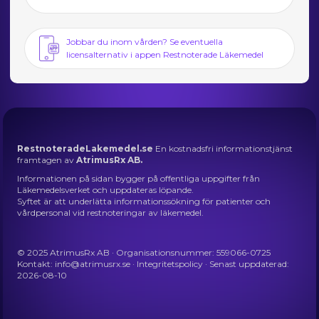
Jobbar du inom vården? Se eventuella
licensalternativ i appen Restnoterade Läkemedel
RestnoteradeLakemedel.se
En kostnadsfri informationstjänst
framtagen av
AtrimusRx AB.
Informationen på sidan bygger på offentliga uppgifter från
Läkemedelsverket och uppdateras löpande.
Syftet är att underlätta informationssökning för patienter och
vårdpersonal vid restnoteringar av läkemedel.
© 2025 AtrimusRx AB · Organisationsnummer: 559066-0725
Kontakt:
info@atrimusrx.se
·
Integritetspolicy
· Senast uppdaterad:
2026-08-10