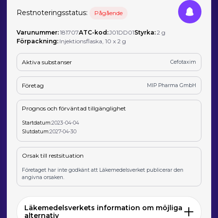
Restnoteringsstatus:
Pågående
Varunummer:
181707
ATC-kod:
J01DD01
Styrka:
2 g
Förpackning:
Injektionsflaska, 10 x 2 g
Aktiva substanser
Cefotaxim
Företag
MIP Pharma GmbH
Prognos och förväntad tillgänglighet
Startdatum:
2023-04-04
Slutdatum:
2027-04-30
Orsak till restsituation
Företaget har inte godkänt att Läkemedelsverket publicerar den
angivna orsaken.
Läkemedelsverkets information om möjliga
alternativ