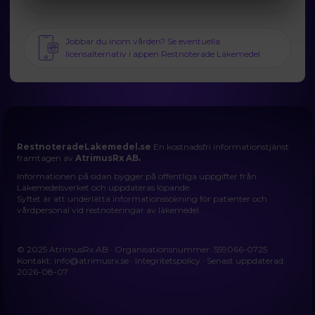
Jobbar du inom vården? Se eventuella
licensalternativ i appen Restnoterade Läkemedel
RestnoteradeLakemedel.se
En kostnadsfri informationstjänst
framtagen av
AtrimusRx AB.
Informationen på sidan bygger på offentliga uppgifter från
Läkemedelsverket och uppdateras löpande.
Syftet är att underlätta informationssökning för patienter och
vårdpersonal vid restnoteringar av läkemedel.
© 2025 AtrimusRx AB · Organisationsnummer: 559066-0725
Kontakt:
info@atrimusrx.se
·
Integritetspolicy
· Senast uppdaterad:
2026-08-07