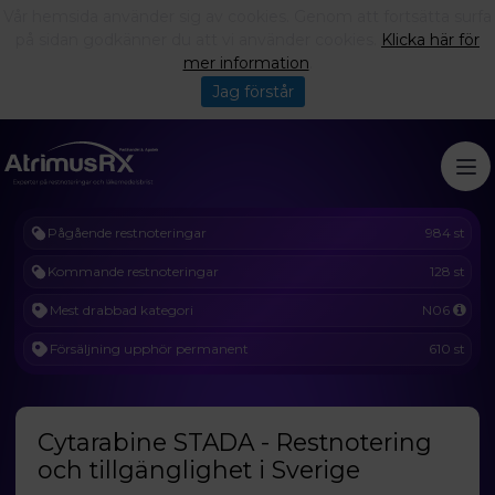
Vår hemsida använder sig av cookies. Genom att fortsätta surfa
på sidan godkänner du att vi använder cookies.
Klicka här för
mer information
.
Jag förstår
Pågående restnoteringar
984 st
Kommande restnoteringar
128 st
Mest drabbad kategori
N06
Försäljning upphör permanent
610 st
Cytarabine STADA - Restnotering
och tillgänglighet i Sverige