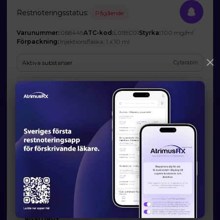
Restnoteringsstatus:
Pågående
Varunummer:
068449
ATC-kod:
L01BC01
Styrka:
100 mg/ml
Förpackning:
Injektionsflaska, 1 x 10 ml
Aktiva substanser
Cytarabin
Företag
STADA Arzneimittel AG (Ombud: STADA Nordic ApS)
Prognos och förväntad tillgänglighet
Startdatum:
2024-09-27
Slutdatum:
2026-12-31
Orsak till restsituation
Företaget har inte godkänt att Läkemedelsverket publicerar den
angivna orsaken.
Läkemedelsverkets information om möjliga
alternativ