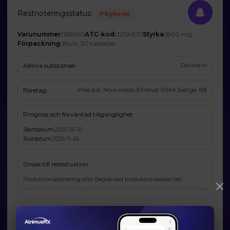
Restnoteringsstatus:
Pågående
Varunummer:
138902
ATC-kod:
J05AE10
Styrka:
800 mg
Förpackning:
Burk, 30 tabletter
Aktiva substanser
Darunavir
Företag
Krka d.d., Novo mesto (Ombud: KRKA Sverige AB)
Prognos och förväntad tillgänglighet
Startdatum:
2025-06-10
Slutdatum:
2026-11-26
Orsak till restsituation
Produktionsplanering eller begränsad produktionskapacitet
Läkemedelsverkets information om möjliga
alternativ