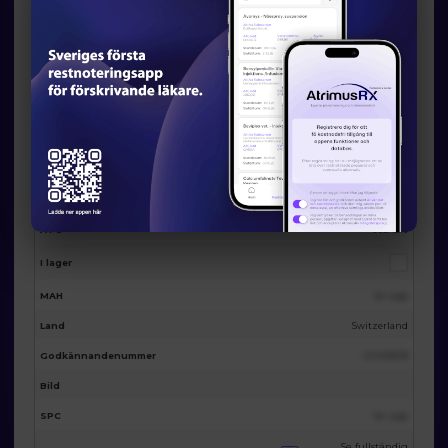
Eventuella licensalternativ från
AtrimusRx
AtrimusRx varunummer
19300
Produktnamn
Darunavir Viatris 800 mg 30 film-coated tabs
Förpackning
30st
Substans
Darunavir
ATC
J05AE10
I lager
MAH
Se i app
Land
Switzerland
Godkännandenummer
123455678
Bild
SPC
Se i app
Se fullständig