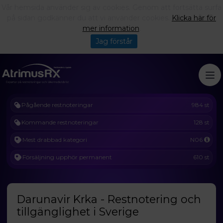
Vår hemsida använder sig av cookies. Genom att fortsätta surfa
på sidan godkänner du att vi använder cookies.
Klicka här för
mer information
.
Jag förstår
Pågående restnoteringar
984 st
Kommande restnoteringar
128 st
Mest drabbad kategori
N06
Försäljning upphör permanent
610 st
Darunavir Krka - Restnotering och
tillgänglighet i Sverige