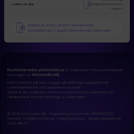
produktinformation
Ladda ner app
i appen
Jobbar du inom vården? Se eventuella
licensalternativ i appen Restnoterade Läkemedel
RestnoteradeLakemedel.se
En kostnadsfri informationstjänst
framtagen av
AtrimusRx AB.
Informationen på sidan bygger på offentliga uppgifter från
Läkemedelsverket och uppdateras löpande.
Syftet är att underlätta informationssökning för patienter och
vårdpersonal vid restnoteringar av läkemedel.
© 2025 AtrimusRx AB · Organisationsnummer: 559066-0725
Kontakt:
info@atrimusrx.se
·
Integritetspolicy
· Senast uppdaterad:
2026-08-07