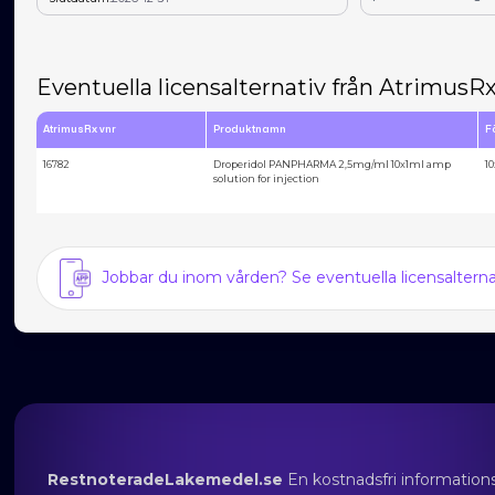
Eventuella licensalternativ från AtrimusR
AtrimusRx vnr
Produktnamn
F
16782
Droperidol PANPHARMA 2,5mg/ml 10x1ml amp
1
solution for injection
Jobbar du inom vården? Se eventuella licensalter
RestnoteradeLakemedel.se
En kostnadsfri information