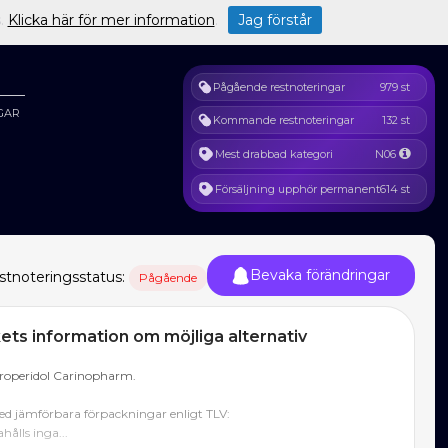
s.
Klicka här för mer information
.
Jag förstår
Pågående restnoteringar
979 st
GAR
Kommande restnoteringar
132 st
Mest drabbad kategori
N06
Försäljning upphör permanent
614 st
Bevaka förändringar
stnoteringsstatus:
Pågående
ts information om möjliga alternativ
roperidol Carinopharm.
d jämförbara förpackningar enligt TLV:
hålls inga...