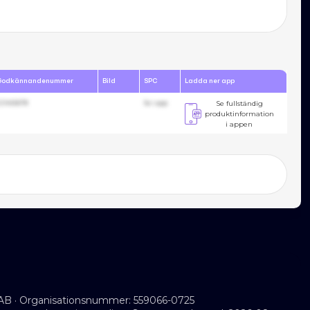
Godkännandenummer
Bild
SPC
Ladda ner app
23455678
Se i app
Se fullständig
produktinformation
i appen
AB · Organisationsnummer: 559066-0725