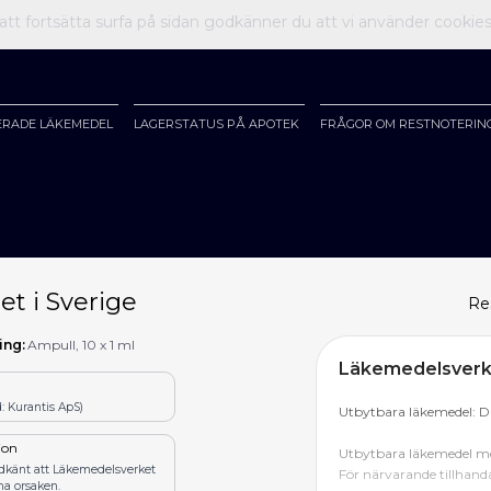
t fortsätta surfa på sidan godkänner du att vi använder cookie
ERADE LÄKEMEDEL
LAGERSTATUS PÅ APOTEK
FRÅGOR OM RESTNOTERIN
et i Sverige
Re
ing:
Ampull, 10 x 1 ml
Läkemedelsverke
 Kurantis ApS)
Utbytbara läkemedel: D
tion
Utbytbara läkemedel me
odkänt att Läkemedelsverket
För närvarande tillhanda
na orsaken.