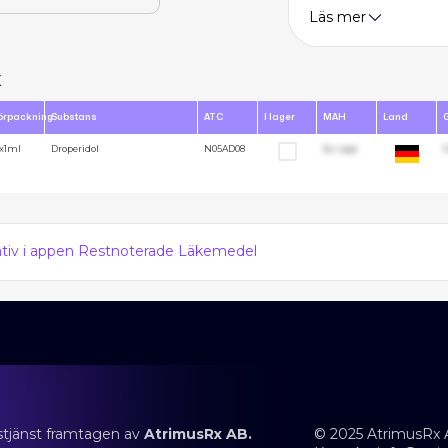
Läs mer
x
örpackning
Substans
ATC
I lager
MAH
Land
0x1ml
Droperidol
N05AD08
Se i app
1
nativ i appen Restnoterade Läkemedel
stjänst framtagen av
AtrimusRx AB.
© 2025 AtrimusRx 