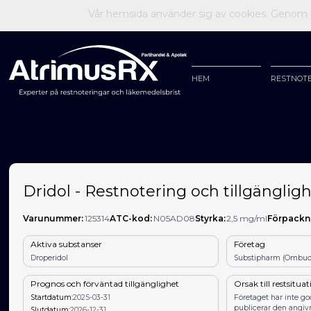
Vår hemsida använder sig av cookies. Genom at
HEM
RESTNOT
Dridol - Restnotering och tillgängligh
Varunummer:
125314
ATC-kod:
N05AD08
Styrka:
2,5 mg/ml
Förpackn
Aktiva substanser
Företag
Droperidol
Substipharm (Ombud:
Prognos och förväntad tillgänglighet
Orsak till restsitua
Startdatum:
2025-03-31
Företaget har inte g
publicerar den angiv
Slutdatum:
2026-12-31