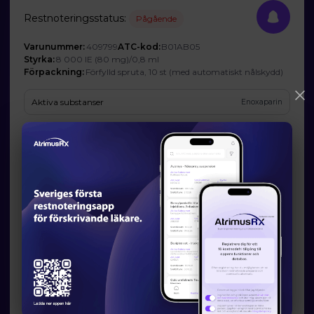
Restnoteringsstatus:
Pågående
Varunummer:
409799
ATC-kod:
B01AB05
Styrka:
8 000 IE (80 mg)/0,8 ml
Förpackning:
Förfylld spruta, 10 st (med automatiskt nålskydd)
Aktiva substanser
Enoxaparin
Företag
Laboratorios Farmacéuticos ROVI S.A.
Prognos och förväntad tillgänglighet
Startdatum:
2022-12-12
Slutdatum:
2027-03-31
Orsak till restsituation
Företaget har inte godkänt att Läkemedelsverket publicerar den
angivna orsaken.
Läkemedelsverkets information om möjliga