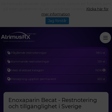
Vår hemsida använder sig av cookies. Genom att fortsätta surfa
på sidan godkänner du att vi använder cookies.
Klicka här för
mer information
.
Jag förstår
Pågående restnoteringar
980 st
Kommande restnoteringar
129 st
Mest drabbad kategori
N06
Försäljning upphör permanent
612 st
Enoxaparin Becat - Restnotering
och tillgänglighet i Sverige