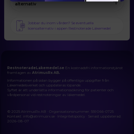
alternativ
Jobbar du inom vården? Se eventuella
licensalternativ i appen Restnoterade Läkemedel
RestnoteradeLakemedel.se
En kostnadsfri informationstjänst
framtagen av
AtrimusRx AB.
Informationen på sidan bygger på offentliga uppgifter från
Läkemedelsverket och uppdateras löpande.
Syftet är att underlätta informationssökning för patienter och
vårdpersonal vid restnoteringar av läkemedel.
© 2025 AtrimusRx AB · Organisationsnummer: 559066-0725
Kontakt:
info@atrimusrx.se
·
Integritetspolicy
· Senast uppdaterad:
2026-08-07