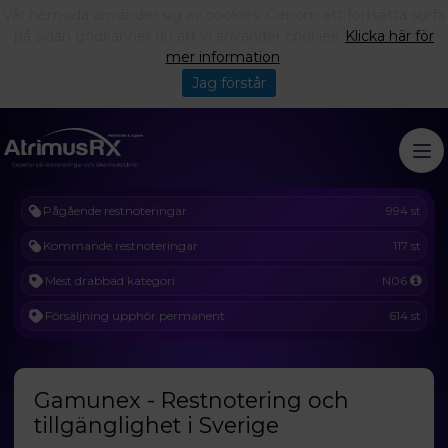
Vår hemsida använder sig av cookies. Genom att fortsätta surfa
på sidan godkänner du att vi använder cookies.
Klicka här för
mer information
.
Jag förstår
Pågående restnoteringar
994 st
Kommande restnoteringar
117 st
Mest drabbad kategori
N06
Försäljning upphör permanent
614 st
Gamunex - Restnotering och
tillgänglighet i Sverige