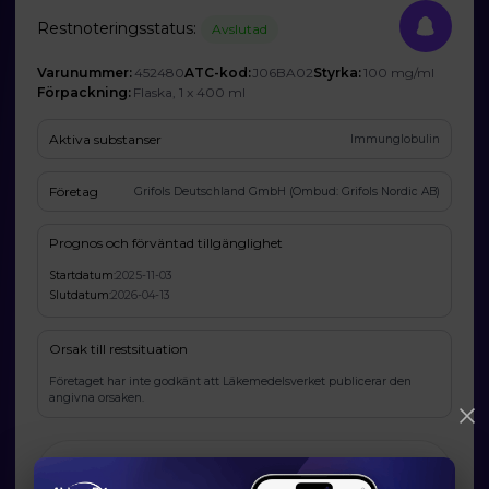
Restnoteringsstatus:
Avslutad
Varunummer:
452480
ATC-kod:
J06BA02
Styrka:
100 mg/ml
Förpackning:
Flaska, 1 x 400 ml
Aktiva substanser
Immunglobulin
Företag
Grifols Deutschland GmbH (Ombud: Grifols Nordic AB)
Prognos och förväntad tillgänglighet
Startdatum:
2025-11-03
Slutdatum:
2026-04-13
Orsak till restsituation
Företaget har inte godkänt att Läkemedelsverket publicerar den
angivna orsaken.
Läkemedelsverkets information om möjliga
alternativ