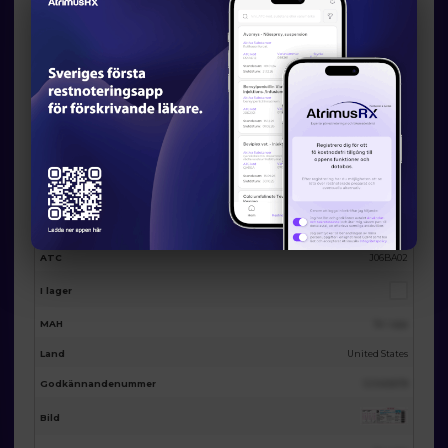
Eventuella licensalternativ från
AtrimusRx
AtrimusRx varunummer
19777
Produktna
Octagam 10% (100mg/ml) intravenous solution 2g/20ml, 1 x 20ml
mn
(preservative-free)
Förpackning
1 x 20ml
Substans
Humman immune globulin
ATC
J06BA02
I lager
MAH
Se i app
Land
United States
Godkännandenummer
123455678
Bild