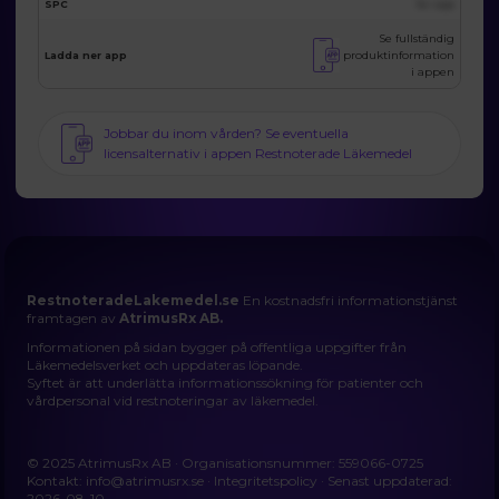
SPC
Se i app
Se fullständig
produktinformation
Ladda ner app
i appen
Jobbar du inom vården? Se eventuella
licensalternativ i appen Restnoterade Läkemedel
RestnoteradeLakemedel.se
En kostnadsfri informationstjänst
framtagen av
AtrimusRx AB.
Informationen på sidan bygger på offentliga uppgifter från
Läkemedelsverket och uppdateras löpande.
Syftet är att underlätta informationssökning för patienter och
vårdpersonal vid restnoteringar av läkemedel.
© 2025 AtrimusRx AB · Organisationsnummer: 559066-0725
Kontakt:
info@atrimusrx.se
·
Integritetspolicy
· Senast uppdaterad:
2026-08-10