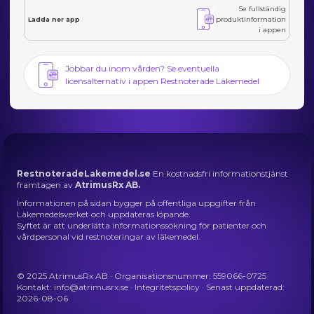
Se fullständig
produktinformation
Ladda ner app
i appen
Jobbar du inom vården? Se eventuella
licensalternativ i appen Restnoterade Läkemedel
RestnoteradeLakemedel.se
En kostnadsfri informationstjänst
framtagen av
AtrimusRx AB.
Informationen på sidan bygger på offentliga uppgifter från
Läkemedelsverket och uppdateras löpande.
Syftet är att underlätta informationssökning för patienter och
vårdpersonal vid restnoteringar av läkemedel.
© 2025 AtrimusRx AB · Organisationsnummer: 559066-0725
Kontakt:
info@atrimusrx.se
·
Integritetspolicy
· Senast uppdaterad:
2026-08-06