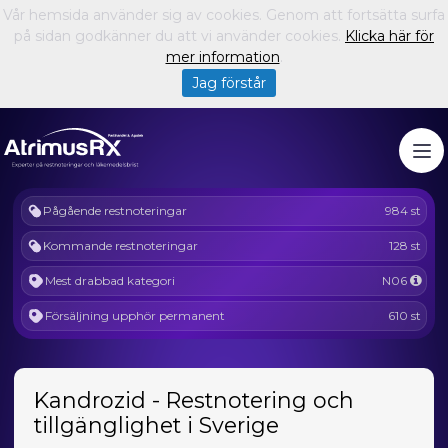
Vår hemsida använder sig av cookies. Genom att fortsätta surfa
på sidan godkänner du att vi använder cookies.
Klicka här för
mer information
.
Jag förstår
Pågående restnoteringar
984 st
Kommande restnoteringar
128 st
Mest drabbad kategori
N06
Försäljning upphör permanent
610 st
Kandrozid - Restnotering och
tillgänglighet i Sverige