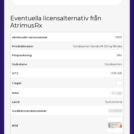
Eventuella licensalternativ från
AtrimusRx
AtrimusRx varunummer
19993
Produktnamn
Candesartan Sandoz® 32mg 98 tabs
Förpackning
98st
Substans
Candesartan
ATC
C09CA06
I lager
MAH
Se i app
Land
Switzerland
Godkännandenummer
123455678
Bild