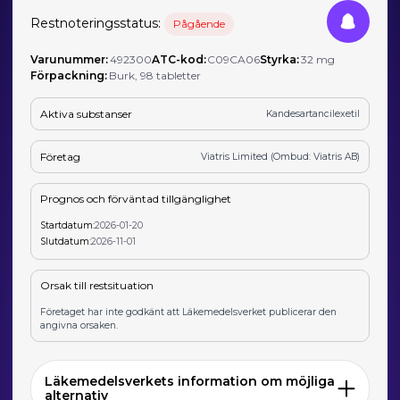
Restnoteringsstatus:
Pågående
Varunummer:
492300
ATC-kod:
C09CA06
Styrka:
32 mg
Förpackning:
Burk, 98 tabletter
Aktiva substanser
Kandesartancilexetil
Företag
Viatris Limited (Ombud: Viatris AB)
Prognos och förväntad tillgänglighet
Startdatum:
2026-01-20
Slutdatum:
2026-11-01
Orsak till restsituation
Företaget har inte godkänt att Läkemedelsverket publicerar den
angivna orsaken.
Läkemedelsverkets information om möjliga
alternativ