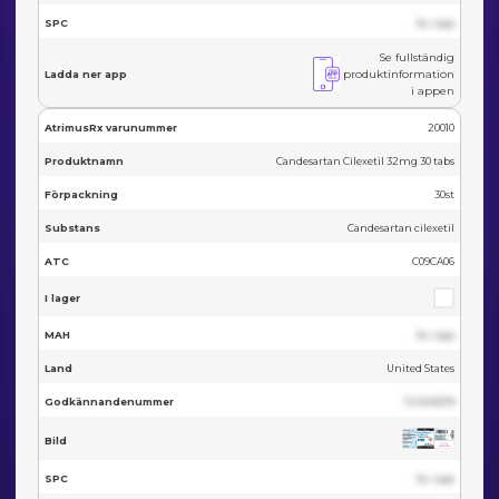
SPC
Se i app
Se fullständig
produktinformation
Ladda ner app
i appen
AtrimusRx varunummer
20010
Produktnamn
Candesartan Cilexetil 32mg 30 tabs
Förpackning
30st
Substans
Candesartan cilexetil
ATC
C09CA06
I lager
MAH
Se i app
Land
United States
Godkännandenummer
123455678
Bild
SPC
Se i app