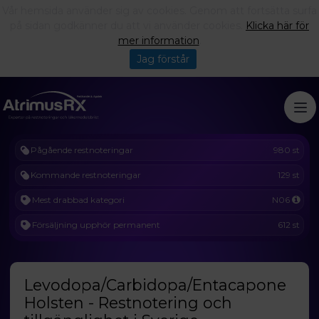
Vår hemsida använder sig av cookies. Genom att fortsätta surfa
på sidan godkänner du att vi använder cookies.
Klicka här för
mer information
.
Jag förstår
Pågående restnoteringar
980 st
Kommande restnoteringar
129 st
Mest drabbad kategori
N06
Försäljning upphör permanent
612 st
Levodopa/Carbidopa/Entacapone
Holsten - Restnotering och