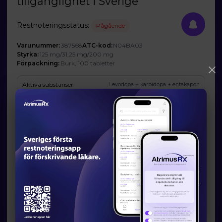
tillgänglighet i Sverige
Restnoteringsstatus:
Pågående
Varunummer:
387568
ATC-kod:
N04BA03
Styrka:
125 mg/31,25 mg/200 mg
Förpackning:
Burk, 100 tabletter
Aktiva substanser
Levodopa + karbidopa + entakapon
Företag
Holsten Pharma GmbH
Prognos och förväntad tillgänglighet
Startdatum:
2025-09-01
Slutdatum:
2026-09-30
Orsak till restsituation
Produktionsplanering eller begränsad produktionskapacitet