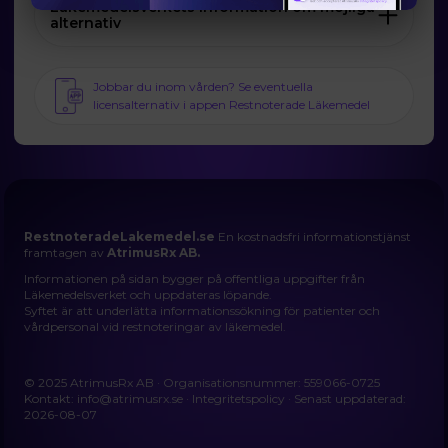
Läkemedelsverkets information om möjliga
alternativ
Jobbar du inom vården? Se eventuella
licensalternativ i appen Restnoterade Läkemedel
RestnoteradeLakemedel.se
En kostnadsfri informationstjänst
framtagen av
AtrimusRx AB.
Informationen på sidan bygger på offentliga uppgifter från
Läkemedelsverket och uppdateras löpande.
Syftet är att underlätta informationssökning för patienter och
vårdpersonal vid restnoteringar av läkemedel.
© 2025 AtrimusRx AB · Organisationsnummer: 559066-0725
Kontakt:
info@atrimusrx.se
·
Integritetspolicy
· Senast uppdaterad:
2026-08-07