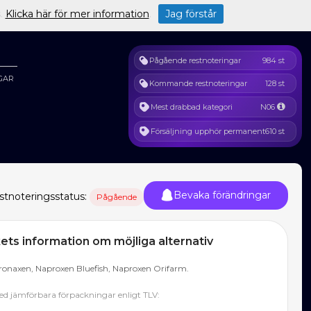
s.
Klicka här för mer information
.
Jag förstår
Pågående restnoteringar
984 st
GAR
Kommande restnoteringar
128 st
Mest drabbad kategori
N06
Försäljning upphör permanent
610 st
Bevaka förändringar
stnoteringsstatus:
Pågående
ts information om möjliga alternativ
ronaxen, Naproxen Bluefish, Naproxen Orifarm.
d jämförbara förpackningar enligt TLV: