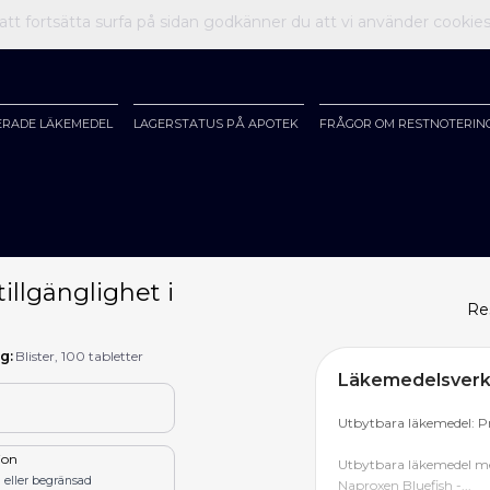
t fortsätta surfa på sidan godkänner du att vi använder cookie
ERADE LÄKEMEDEL
LAGERSTATUS PÅ APOTEK
FRÅGOR OM RESTNOTERIN
illgänglighet i
Re
g:
Blister, 100 tabletter
Läkemedelsverke
Utbytbara läkemedel: P
tion
Utbytbara läkemedel me
 eller begränsad
Naproxen Bluefish -...