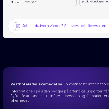
produktionskapacitet
Slutdatum:
2026-10-31
Jobbar du inom vården? Se eventuella licensalter
RestnoteradeLakemedel.se
En kostnadsfri information
Informationen på sidan bygger på offentliga uppgifter f
Syftet är att underlätta informationssökning för patienter
läkemedel.