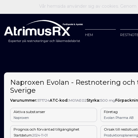
Vår hemsida använder sig av cookies. Genom at
HEM
RESTNOT
Naproxen Evolan - Restnotering och t
Sverige
Varunummer:
571724
ATC-kod:
M01AE02
Styrka:
500 mg
Förpacknin
Aktiva substanser
Företag
Naproxen
Evolan Pharma AB
Prognos och förväntad tillgänglighet
Orsak till restsitua
Startdatum:
2024-11-01
Produktionsplanering