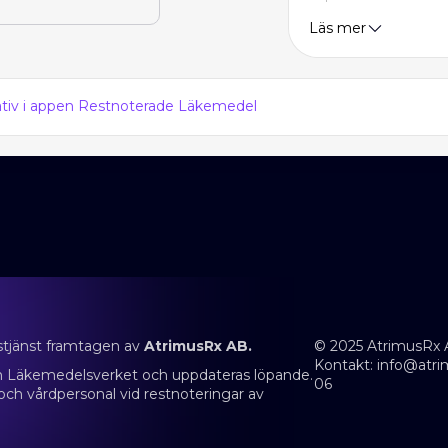
Läs mer
nativ i appen Restnoterade Läkemedel
stjänst framtagen av
AtrimusRx AB.
© 2025 AtrimusRx 
Kontakt:
info@atri
rån Läkemedelsverket och uppdateras löpande.
06
 och vårdpersonal vid restnoteringar av