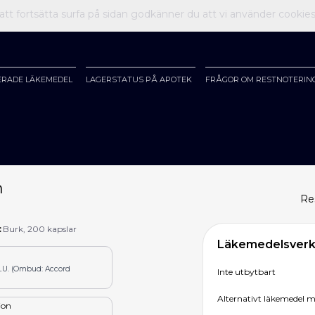
t fortsätta surfa på sidan godkänner du att vi använder cookie
ERADE LÄKEMEDEL
LAGERSTATUS PÅ APOTEK
FRÅGOR OM RESTNOTERIN
h
Re
:
Burk, 200 kapslar
Läkemedelsverke
L.U. (Ombud: Accord
Inte utbytbart
Alternativt läkemede
tion