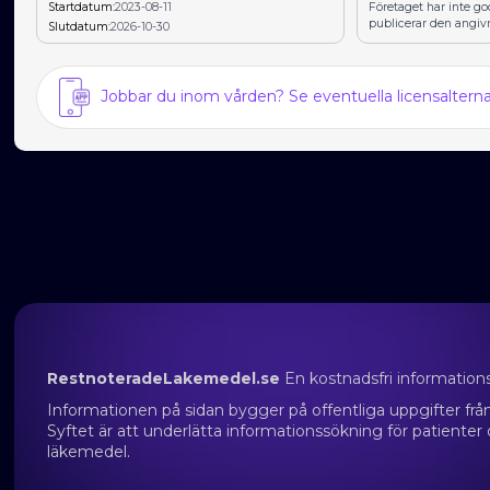
Startdatum:
2023-08-11
Företaget har inte g
publicerar den angiv
Slutdatum:
2026-10-30
Jobbar du inom vården? Se eventuella licensalter
RestnoteradeLakemedel.se
En kostnadsfri information
Informationen på sidan bygger på offentliga uppgifter f
Syftet är att underlätta informationssökning för patienter
läkemedel.