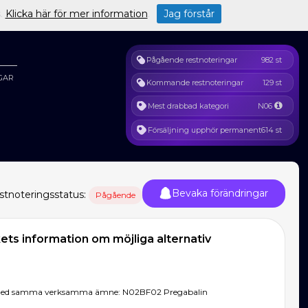
s.
Klicka här för mer information
.
Jag förstår
Pågående restnoteringar
982 st
GAR
Kommande restnoteringar
129 st
Mest drabbad kategori
N06
Försäljning upphör permanent
614 st
Bevaka förändringar
stnoteringsstatus:
Pågående
ts information om möjliga alternativ
l med samma verksamma ämne: N02BF02 Pregabalin