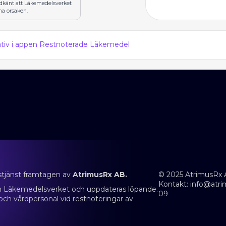
odkänt att Läkemedelsverket
na orsaken.
nativ i appen Restnoterade Läkemedel
stjänst framtagen av
AtrimusRx AB.
© 2025 AtrimusRx 
Kontakt:
info@atri
rån Läkemedelsverket och uppdateras löpande.
09
 och vårdpersonal vid restnoteringar av