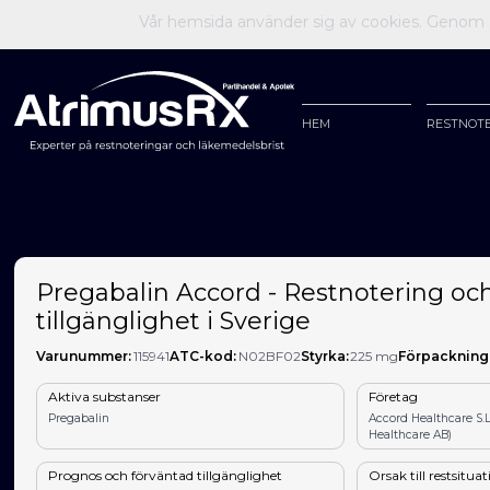
Vår hemsida använder sig av cookies. Genom at
HEM
RESTNOT
Pregabalin Accord - Restnotering oc
tillgänglighet i Sverige
Varunummer:
115941
ATC-kod:
N02BF02
Styrka:
225 mg
Förpackning
Aktiva substanser
Företag
Pregabalin
Accord Healthcare S.
Healthcare AB)
Prognos och förväntad tillgänglighet
Orsak till restsitua