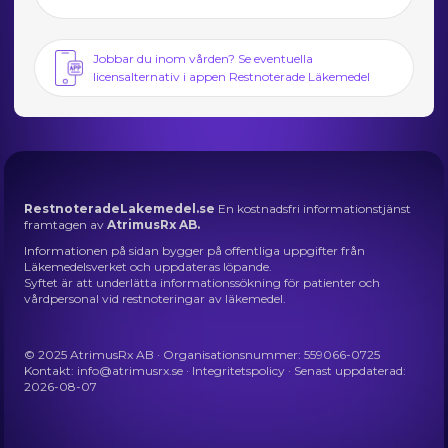
Jobbar du inom vården? Se eventuella
licensalternativ i appen Restnoterade Läkemedel
RestnoteradeLakemedel.se
En kostnadsfri informationstjänst
framtagen av
AtrimusRx AB.
Informationen på sidan bygger på offentliga uppgifter från
Läkemedelsverket och uppdateras löpande.
Syftet är att underlätta informationssökning för patienter och
vårdpersonal vid restnoteringar av läkemedel.
© 2025 AtrimusRx AB · Organisationsnummer: 559066-0725
Kontakt:
info@atrimusrx.se
·
Integritetspolicy
· Senast uppdaterad:
2026-08-07