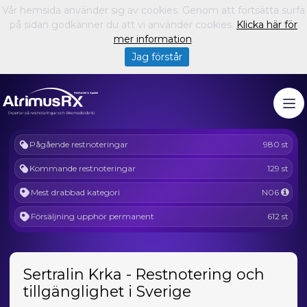
Vår hemsida använder sig av cookies. Genom att fortsätta surfa
på sidan godkänner du att vi använder cookies.
Klicka här för
mer information
.
Jag förstår
Pågående restnoteringar
980 st
Kommande restnoteringar
129 st
Mest drabbad kategori
N06
Försäljning upphör permanent
612 st
Sertralin Krka - Restnotering och
tillgänglighet i Sverige