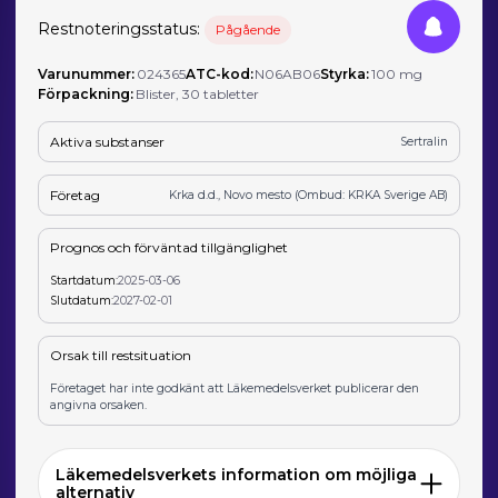
Restnoteringsstatus:
Pågående
Varunummer:
024365
ATC-kod:
N06AB06
Styrka:
100 mg
Förpackning:
Blister, 30 tabletter
Aktiva substanser
Sertralin
Företag
Krka d.d., Novo mesto (Ombud: KRKA Sverige AB)
Prognos och förväntad tillgänglighet
Startdatum:
2025-03-06
Slutdatum:
2027-02-01
Orsak till restsituation
Företaget har inte godkänt att Läkemedelsverket publicerar den
angivna orsaken.
Läkemedelsverkets information om möjliga
alternativ