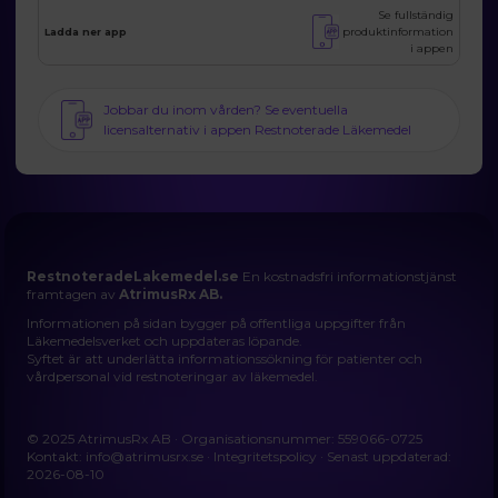
Se fullständig
produktinformation
Ladda ner app
i appen
Jobbar du inom vården? Se eventuella
licensalternativ i appen Restnoterade Läkemedel
RestnoteradeLakemedel.se
En kostnadsfri informationstjänst
framtagen av
AtrimusRx AB.
Informationen på sidan bygger på offentliga uppgifter från
Läkemedelsverket och uppdateras löpande.
Syftet är att underlätta informationssökning för patienter och
vårdpersonal vid restnoteringar av läkemedel.
© 2025 AtrimusRx AB · Organisationsnummer: 559066-0725
Kontakt:
info@atrimusrx.se
·
Integritetspolicy
· Senast uppdaterad:
2026-08-10