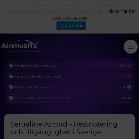
Vår hemsida använder sig av cookies. Genom att fortsätta surfa
på sidan godkänner du att vi använder cookies.
Klicka här för
mer information
.
Jag förstår
Pågående restnoteringar
994 st
Kommande restnoteringar
117 st
Mest drabbad kategori
N06
Försäljning upphör permanent
614 st
Sertraline Accord - Restnotering
och tillgänglighet i Sverige