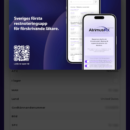
Eventuella licensalternativ från
AtrimusRx
AtrimusRx varunummer
19911
Produktnamn
Sertraline 100mg 30 film-coated tabs
Förpackning
30st
Substans
Sertralin
ATC
N06AB06
I lager
MAH
Se i app
Land
United States
Godkännandenummer
123455678
Bild
SPC
Se i app