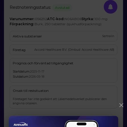
Restnoteringsstatus:
Avslutad
Varunummer:
056292
ATC-kod:
N06AB06
Styrka:
100 mg
Förpackning:
Burk, 250 tabletter (sjukhusförpackning)
Aktiva substanser
Sertralin
Företag
Accord Healthcare B.V. (Ombud: Accord Healthcare AB)
Prognos och förväntad tillgänglighet
Startdatum:
2025-11-17
Slutdatum:
2026-05-18
Orsak till restsituation
Företaget har inte godkänt att Läkemedelsverket publicerar den
angivna orsaken.
Läkemedelsverkets information om möjliga
alternativ