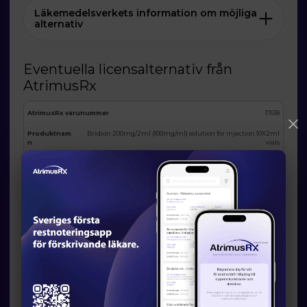
Läkemedelsverkets information om möjliga
alternativ
Eventuella licensalternativ från
AtrimusRx
AtrimusRx varunummer
17618
Produktnam
Bridion 200mg/2ml (100mg/ml) solution for injection 10X2ml
n
vials
Förpackning
10x2ml
Substans
Sugammadex sodium
ATC
V03AB35
I lager
MAH
Se i app
Land
United States
Godkännandenummer
123455678