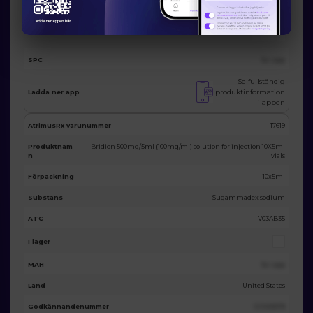
Bild
SPC
Se i app
Se fullständig
produktinformation
Ladda ner app
i appen
AtrimusRx varunummer
17619
Produktnam
Bridion 500mg/5ml (100mg/ml) solution for injection 10X5ml
n
vials
Förpackning
10x5ml
Substans
Sugammadex sodium
ATC
V03AB35
I lager
MAH
Se i app
Land
United States
Godkännandenummer
123455678