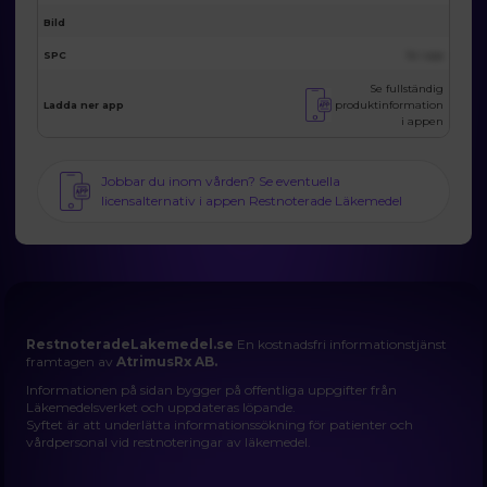
Bild
SPC
Se i app
Se fullständig
produktinformation
Ladda ner app
i appen
Jobbar du inom vården? Se eventuella
licensalternativ i appen Restnoterade Läkemedel
RestnoteradeLakemedel.se
En kostnadsfri informationstjänst
framtagen av
AtrimusRx AB.
Informationen på sidan bygger på offentliga uppgifter från
Läkemedelsverket och uppdateras löpande.
Syftet är att underlätta informationssökning för patienter och
vårdpersonal vid restnoteringar av läkemedel.