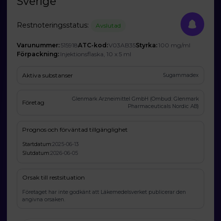
Sverige
Restnoteringsstatus:
Avslutad
Varunummer:
515918
ATC-kod:
V03AB35
Styrka:
100 mg/ml
Förpackning:
Injektionsflaska, 10 x 5 ml
Aktiva substanser
Sugammadex
Glenmark Arzneimittel GmbH (Ombud: Glenmark
Företag
Pharmaceuticals Nordic AB)
Prognos och förväntad tillgänglighet
Startdatum:
2025-06-13
Slutdatum:
2026-06-05
Orsak till restsituation
Företaget har inte godkänt att Läkemedelsverket publicerar den
angivna orsaken.