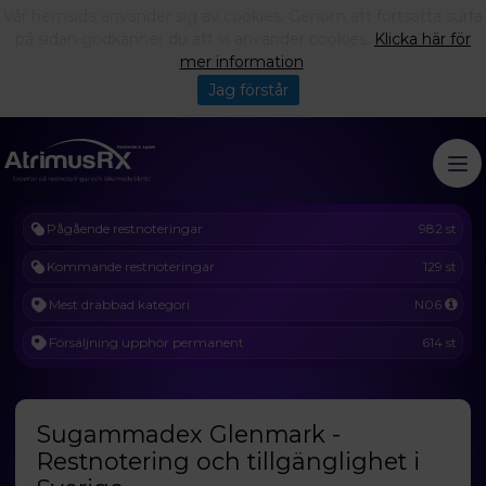
Vår hemsida använder sig av cookies. Genom att fortsätta surfa
på sidan godkänner du att vi använder cookies.
Klicka här för
mer information
.
Jag förstår
Pågående restnoteringar
982 st
Kommande restnoteringar
129 st
Mest drabbad kategori
N06
Försäljning upphör permanent
614 st
Sugammadex Glenmark -
Restnotering och tillgänglighet i