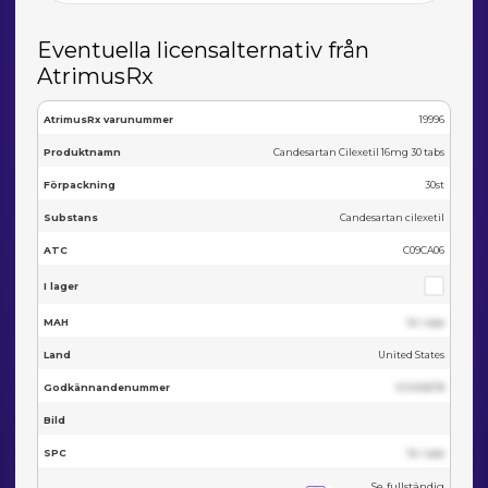
Eventuella licensalternativ från
AtrimusRx
AtrimusRx varunummer
19996
Produktnamn
Candesartan Cilexetil 16mg 30 tabs
Förpackning
30st
Substans
Candesartan cilexetil
ATC
C09CA06
I lager
MAH
Se i app
Land
United States
Godkännandenummer
123455678
Bild
SPC
Se i app
Se fullständig