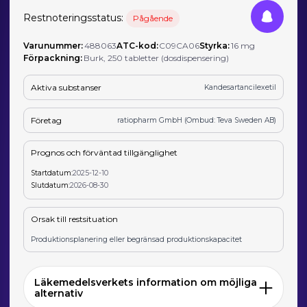
Restnoteringsstatus:
Pågående
Varunummer:
488063
ATC-kod:
C09CA06
Styrka:
16 mg
Förpackning:
Burk, 250 tabletter (dosdispensering)
Aktiva substanser
Kandesartancilexetil
Företag
ratiopharm GmbH (Ombud: Teva Sweden AB)
Prognos och förväntad tillgänglighet
Startdatum:
2025-12-10
Slutdatum:
2026-08-30
Orsak till restsituation
Produktionsplanering eller begränsad produktionskapacitet
Läkemedelsverkets information om möjliga
alternativ