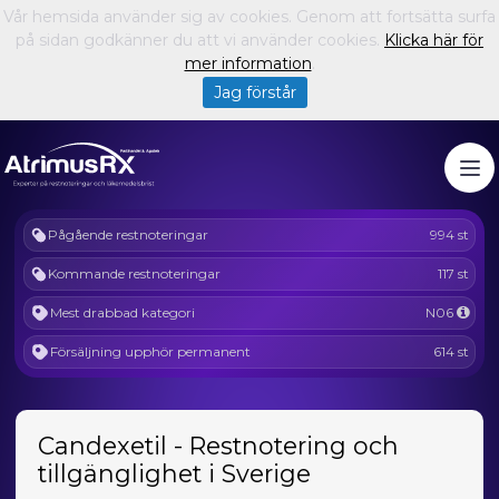
Vår hemsida använder sig av cookies. Genom att fortsätta surfa
på sidan godkänner du att vi använder cookies.
Klicka här för
mer information
.
Jag förstår
Pågående restnoteringar
994 st
Kommande restnoteringar
117 st
Mest drabbad kategori
N06
Försäljning upphör permanent
614 st
Candexetil - Restnotering och
tillgänglighet i Sverige