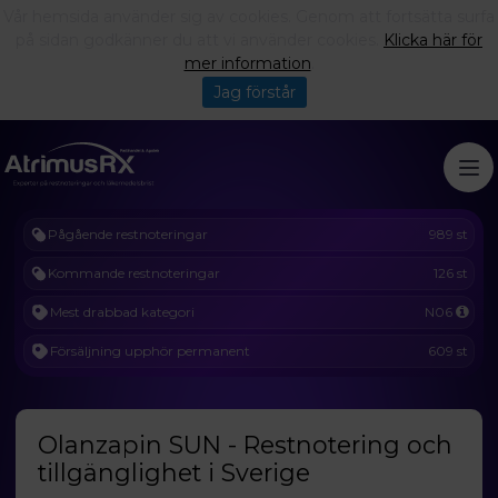
Vår hemsida använder sig av cookies. Genom att fortsätta surfa
på sidan godkänner du att vi använder cookies.
Klicka här för
mer information
.
Jag förstår
Pågående restnoteringar
989 st
Kommande restnoteringar
126 st
Mest drabbad kategori
N06
Försäljning upphör permanent
609 st
Olanzapin SUN - Restnotering och
tillgänglighet i Sverige