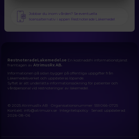
Jobbar du inom vården? Se eventuella
licensalternativ i appen Restnoterade Läkemedel
RestnoteradeLakemedel.se
En kostnadsfri informationstjänst
framtagen av
AtrimusRx AB.
Informationen på sidan bygger på offentliga uppgifter från
Läkemedelsverket och uppdateras löpande.
Syftet är att underlätta informationssökning för patienter och
vårdpersonal vid restnoteringar av läkemedel.
© 2025 AtrimusRx AB · Organisationsnummer: 559066-0725
Kontakt:
info@atrimusrx.se
·
Integritetspolicy
· Senast uppdaterad:
2026-08-06