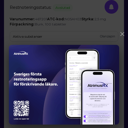
Restnoteringsstatus:
Avslutad
Varunummer:
467201
ATC-kod:
N05AH03
Styrka:
2,5 mg
Förpackning:
Burk, 100 tabletter
Aktiva substanser
Olanzapin
Företag
Sun Pharmaceutical Industries Europe B.V.
Prognos och förväntad tillgänglighet
Startdatum:
2025-12-12
Slutdatum:
2026-06-30
Orsak till restsituation
Oväntat stor efterfrågan på läkemedlet
Läkemedelsverkets information om möjliga
alternativ