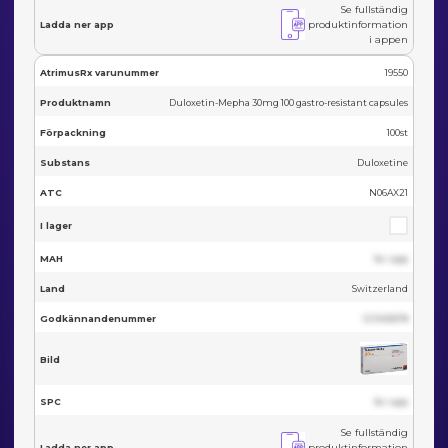
Se fullständig
produktinformation
Ladda ner app
i appen
AtrimusRx varunummer
19550
Produktnamn
Duloxetin-Mepha 30mg 100 gastro-resistant capsules
Förpackning
100st
Substans
Duloxetine
ATC
N06AX21
I lager
MAH
Se i app
Land
Switzerland
Godkännandenummer
123455678
Bild
SPC
Se i app
Se fullständig
produktinformation
Ladda ner app