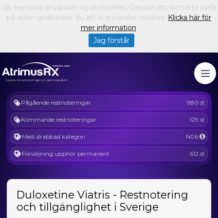
Vår hemsida använder sig av cookies. Genom att fortsätta surfa
på sidan godkänner du att vi använder cookies.
Klicka här för
mer information
.
Jag förstår
Pågående restnoteringar
980 st
Kommande restnoteringar
129 st
Mest drabbad kategori
N06
Försäljning upphör permanent
612 st
Duloxetine Viatris - Restnotering
och tillgänglighet i Sverige