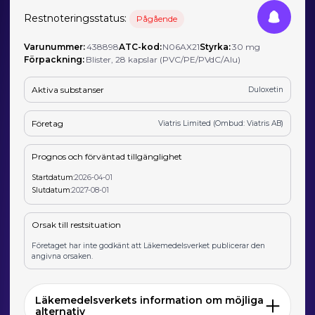
Restnoteringsstatus:
Pågående
Varunummer:
438898
ATC-kod:
N06AX21
Styrka:
30 mg
Förpackning:
Blister, 28 kapslar (PVC/PE/PVdC/Alu)
Aktiva substanser
Duloxetin
Företag
Viatris Limited (Ombud: Viatris AB)
Prognos och förväntad tillgänglighet
Startdatum:
2026-04-01
Slutdatum:
2027-08-01
Orsak till restsituation
Företaget har inte godkänt att Läkemedelsverket publicerar den
angivna orsaken.
Läkemedelsverkets information om möjliga
alternativ