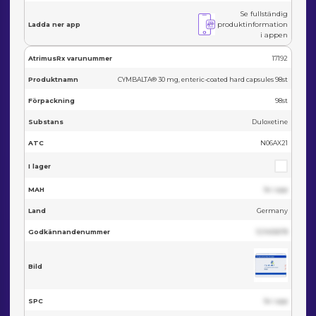
Se fullständig
produktinformation
Ladda ner app
i appen
AtrimusRx varunummer
17192
Produktnamn
CYMBALTA® 30 mg, enteric-coated hard capsules 98st
Förpackning
98st
Substans
Duloxetine
ATC
N06AX21
I lager
MAH
Se i app
Land
Germany
Godkännandenummer
123455678
Bild
SPC
Se i app