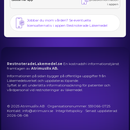
i appen
Jobbar du inom vården? Se eventuella
licensalternativ i appen Restnoterade Läkemedel
RestnoteradeLakemedel.se
En kostnadsfri informationstjänst
framtagen av
AtrimusRx AB.
Informationen på sidan bygger på offentliga uppgifter från
Läkemedelsverket och uppdateras löpande.
Syftet är att underlätta informationssökning för patienter och
vårdpersonal vid restnoteringar av läkemedel.
© 2025 AtrimusRx AB · Organisationsnummer: 559066-0725
Kontakt:
info@atrimusrx.se
·
Integritetspolicy
· Senast uppdaterad:
2026-08-08