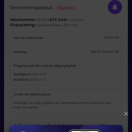
Restnoteringsstatus:
Pågående
Varunummer:
560382
ATC-kod:
L01AA06
Förpackning:
Injektionsflaska, 500 mg
Aktiva substanser
Ifosfamid
Företag
Baxter Medical AB
Prognos och förväntad tillgänglighet
Startdatum:
2026-01-31
Slutdatum:
2026-12-31
Orsak till restsituation
Företaget har inte godkänt att Läkemedelsverket publicerar den
angivna orsaken.
Läkemedelsverkets information om möjliga
alternativ