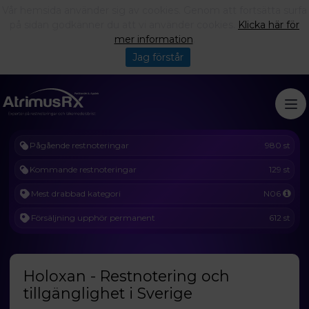
Vår hemsida använder sig av cookies. Genom att fortsätta surfa
på sidan godkänner du att vi använder cookies.
Klicka här för
mer information
.
Jag förstår
Pågående restnoteringar
980 st
Kommande restnoteringar
129 st
Mest drabbad kategori
N06
Försäljning upphör permanent
612 st
Holoxan - Restnotering och
tillgänglighet i Sverige