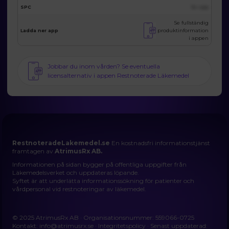
SPC
Se i app
Se fullständig
produktinformation
Ladda ner app
i appen
Jobbar du inom vården? Se eventuella
licensalternativ i appen Restnoterade Läkemedel
RestnoteradeLakemedel.se
En kostnadsfri informationstjänst
framtagen av
AtrimusRx AB.
Informationen på sidan bygger på offentliga uppgifter från
Läkemedelsverket och uppdateras löpande.
Syftet är att underlätta informationssökning för patienter och
vårdpersonal vid restnoteringar av läkemedel.
© 2025 AtrimusRx AB · Organisationsnummer: 559066-0725
Kontakt:
info@atrimusrx.se
·
Integritetspolicy
· Senast uppdaterad: