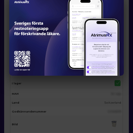
Eventuella licensalternativ från
AtrimusRx
AtrimusRx varunummer
20126
Produktnamn
Holoxan 500 mg pow for inj/inf
Förpackning
1st
Substans
Ifosfamide
ATC
L01AA06
I lager
MAH
Se i app
Land
Switzerland
Godkännandenummer
123455678
Bild