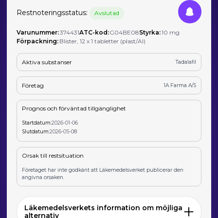
Restnoteringsstatus:
Avslutad
Varunummer:
374431
ATC-kod:
G04BE08
Styrka:
10 mg
Förpackning:
Blister, 12 x 1 tabletter (plast/Al)
Aktiva substanser
Tadalafil
Företag
1A Farma A/S
Prognos och förväntad tillgänglighet
Startdatum:
2026-01-06
Slutdatum:
2026-05-08
Orsak till restsituation
Företaget har inte godkänt att Läkemedelsverket publicerar den
angivna orsaken.
Läkemedelsverkets information om möjliga
alternativ