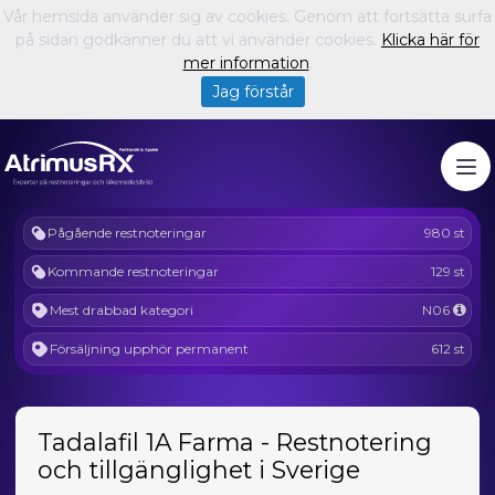
Vår hemsida använder sig av cookies. Genom att fortsätta surfa
på sidan godkänner du att vi använder cookies.
Klicka här för
mer information
.
Jag förstår
Pågående restnoteringar
980 st
Kommande restnoteringar
129 st
Mest drabbad kategori
N06
Försäljning upphör permanent
612 st
Tadalafil 1A Farma - Restnotering
och tillgänglighet i Sverige