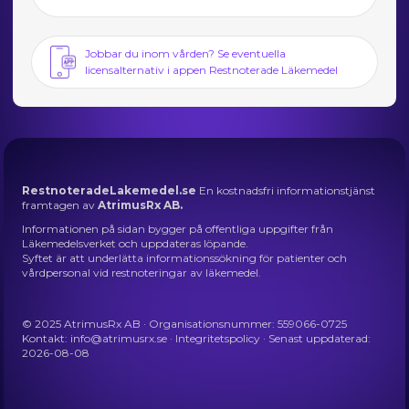
Jobbar du inom vården? Se eventuella
licensalternativ i appen Restnoterade Läkemedel
RestnoteradeLakemedel.se
En kostnadsfri informationstjänst
framtagen av
AtrimusRx AB.
Informationen på sidan bygger på offentliga uppgifter från
Läkemedelsverket och uppdateras löpande.
Syftet är att underlätta informationssökning för patienter och
vårdpersonal vid restnoteringar av läkemedel.
© 2025 AtrimusRx AB · Organisationsnummer: 559066-0725
Kontakt:
info@atrimusrx.se
·
Integritetspolicy
· Senast uppdaterad:
2026-08-08