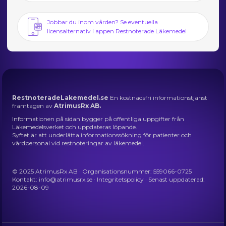
Jobbar du inom vården? Se eventuella
licensalternativ i appen Restnoterade Läkemedel
RestnoteradeLakemedel.se
En kostnadsfri informationstjänst
framtagen av
AtrimusRx AB.
Informationen på sidan bygger på offentliga uppgifter från
Läkemedelsverket och uppdateras löpande.
Syftet är att underlätta informationssökning för patienter och
vårdpersonal vid restnoteringar av läkemedel.
© 2025 AtrimusRx AB · Organisationsnummer: 559066-0725
Kontakt:
info@atrimusrx.se
·
Integritetspolicy
· Senast uppdaterad:
2026-08-09