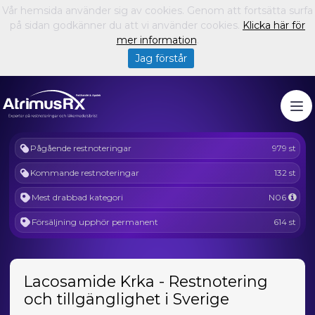
Vår hemsida använder sig av cookies. Genom att fortsätta surfa
på sidan godkänner du att vi använder cookies.
Klicka här för
mer information
.
Jag förstår
Pågående restnoteringar
979 st
Kommande restnoteringar
132 st
Mest drabbad kategori
N06
Försäljning upphör permanent
614 st
Lacosamide Krka - Restnotering
och tillgänglighet i Sverige