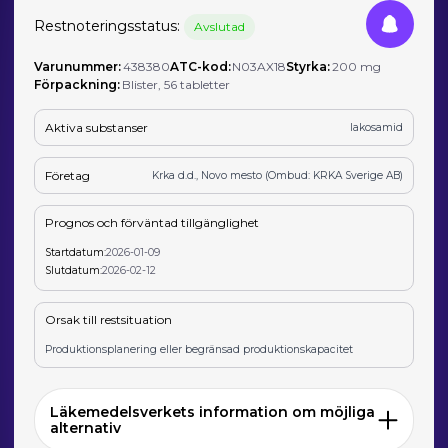
Restnoteringsstatus:
Avslutad
Varunummer:
438380
ATC-kod:
N03AX18
Styrka:
200 mg
Förpackning:
Blister, 56 tabletter
Aktiva substanser
lakosamid
Företag
Krka d.d., Novo mesto (Ombud: KRKA Sverige AB)
Prognos och förväntad tillgänglighet
Startdatum:
2026-01-09
Slutdatum:
2026-02-12
Orsak till restsituation
Produktionsplanering eller begränsad produktionskapacitet
Läkemedelsverkets information om möjliga
alternativ