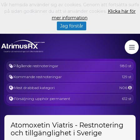
Vår hemsida använder sig av cookies. Genom att fortsätta surfa
på sidan godkänner du att vi använder cookies.
Klicka här för
mer information
.
Jag förstår
Pågående restnoteringar
980 st
Kommande restnoteringar
129 st
Mest drabbad kategori
N06
Försäljning upphör permanent
612 st
Atomoxetin Viatris - Restnotering
och tillgänglighet i Sverige