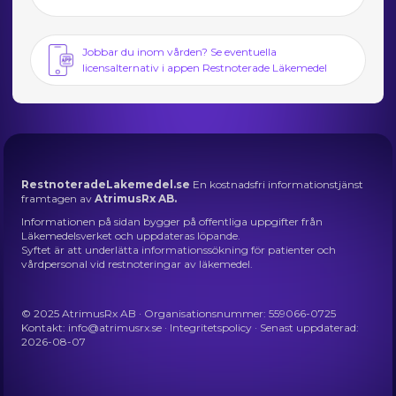
Jobbar du inom vården? Se eventuella
licensalternativ i appen Restnoterade Läkemedel
RestnoteradeLakemedel.se
En kostnadsfri informationstjänst
framtagen av
AtrimusRx AB.
Informationen på sidan bygger på offentliga uppgifter från
Läkemedelsverket och uppdateras löpande.
Syftet är att underlätta informationssökning för patienter och
vårdpersonal vid restnoteringar av läkemedel.
© 2025 AtrimusRx AB · Organisationsnummer: 559066-0725
Kontakt:
info@atrimusrx.se
·
Integritetspolicy
· Senast uppdaterad:
2026-08-07