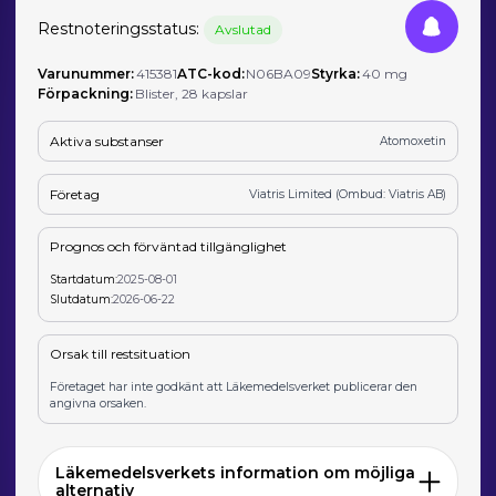
Restnoteringsstatus:
Avslutad
Varunummer:
415381
ATC-kod:
N06BA09
Styrka:
40 mg
Förpackning:
Blister, 28 kapslar
Aktiva substanser
Atomoxetin
Företag
Viatris Limited (Ombud: Viatris AB)
Prognos och förväntad tillgänglighet
Startdatum:
2025-08-01
Slutdatum:
2026-06-22
Orsak till restsituation
Företaget har inte godkänt att Läkemedelsverket publicerar den
angivna orsaken.
Läkemedelsverkets information om möjliga
alternativ