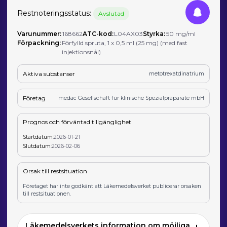
Restnoteringsstatus:
Avslutad
Varunummer:
168662
ATC-kod:
L04AX03
Styrka:
50 mg/ml
Förpackning:
Förfylld spruta, 1 x 0,5 ml (25 mg) (med fast
injektionsnål)
Aktiva substanser
metotrexatdinatrium
Företag
medac Gesellschaft für klinische Spezialpräparate mbH
Prognos och förväntad tillgänglighet
Startdatum:
2026-01-21
Slutdatum:
2026-02-06
Orsak till restsituation
Företaget har inte godkänt att Läkemedelsverket publicerar orsaken
till restsituationen.
Läkemedelsverkets information om möjliga