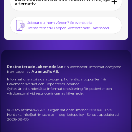
alternativ
Jobbar du inom vården? Se eventuella
licensalternativ i appen Restnoterade Läkemedel
RestnoteradeLakemedel.se
En kostnadsfri informationstjänst
framtagen av
AtrimusRx AB.
Informationen på sidan bygger på offentliga uppgifter från
Läkemedelsverket och uppdateras löpande.
Syftet är att underlätta informationssökning för patienter och
vårdpersonal vid restnoteringar av läkemedel.
© 2025 AtrimusRx AB · Organisationsnummer: 559066-0725
Kontakt:
info@atrimusrx.se
·
Integritetspolicy
· Senast uppdaterad:
2026-08-08