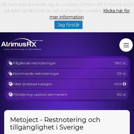
Vår hemsida använder sig av cookies. Genom att fortsätta surfa
på sidan godkänner du att vi använder cookies.
Klicka här för
mer information
.
Jag förstår
Pågående restnoteringar
980 st
Kommande restnoteringar
129 st
Mest drabbad kategori
N06
Försäljning upphör permanent
612 st
Metoject - Restnotering och
tillgänglighet i Sverige