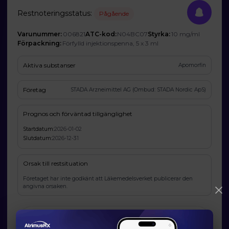
Restnoteringsstatus:
Pågående
Varunummer:
006821
ATC-kod:
N04BC07
Styrka:
10 mg/ml
Förpackning:
Förfylld injektionspenna, 5 x 3 ml
Aktiva substanser
Apomorfin
Företag
STADA Arzneimittel AG (Ombud: STADA Nordic ApS)
Prognos och förväntad tillgänglighet
Startdatum:
2026-01-02
Slutdatum:
2026-12-31
Orsak till restsituation
Företaget har inte godkänt att Läkemedelsverket publicerar den
angivna orsaken.
Läkemedelsverkets information om möjliga
alternativ