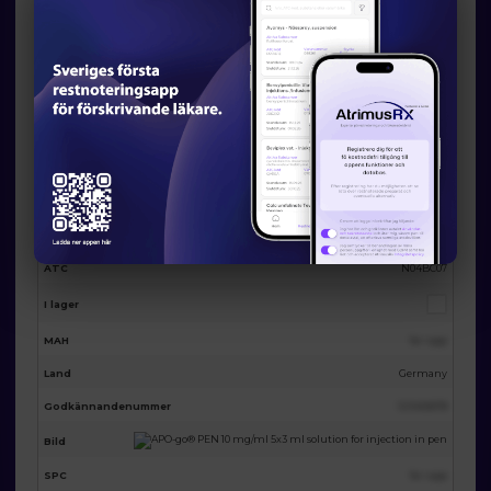
Eventuella licensalternativ från
AtrimusRx
AtrimusRx varunummer
18215
Produktnamn
APO-go® PEN 10 mg/ml 5x3 ml solution for injection in pen
Förpackning
5st
Substans
Apomorphine
ATC
N04BC07
I lager
MAH
Se i app
Land
Germany
Godkännandenummer
123455678
Bild
SPC
Se i app