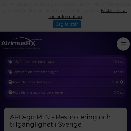
Vår hemsida använder sig av cookies. Genom att fortsätta surfa
på sidan godkänner du att vi använder cookies.
Klicka här för
mer information
.
Jag förstår
Pågående restnoteringar
984 st
Kommande restnoteringar
128 st
Mest drabbad kategori
N06
Försäljning upphör permanent
610 st
APO-go PEN - Restnotering och
tillgänglighet i Sverige