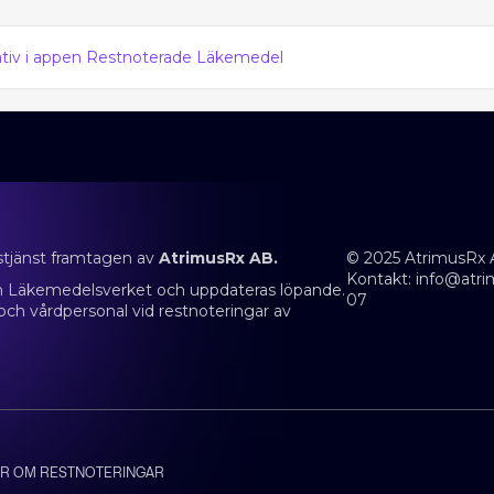
nativ i appen Restnoterade Läkemedel
stjänst framtagen av
AtrimusRx AB.
© 2025 AtrimusRx 
Kontakt:
info@atri
rån Läkemedelsverket och uppdateras löpande.
07
 och vårdpersonal vid restnoteringar av
R OM RESTNOTERINGAR