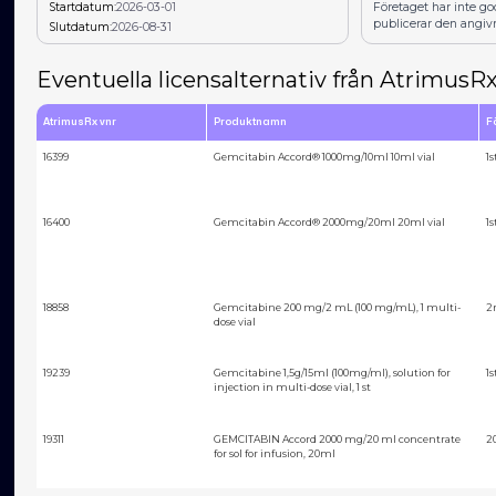
Startdatum:
2026-03-01
Företaget har inte g
publicerar den angiv
Slutdatum:
2026-08-31
Eventuella licensalternativ från AtrimusR
AtrimusRx vnr
Produktnamn
F
16399
Gemcitabin Accord® 1000mg/10ml 10ml vial
1s
16400
Gemcitabin Accord® 2000mg/20ml 20ml vial
1s
18858
Gemcitabine 200 mg/2 mL (100 mg/mL), 1 multi-
2
dose vial
19239
Gemcitabine 1,5g/15ml (100mg/ml), solution for
1s
injection in multi-dose vial, 1 st
19311
GEMCITABIN Accord 2000 mg/20 ml concentrate
2
for sol for infusion, 20ml