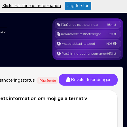
s.
Klicka här för mer information
.
Jag förstår
Pågående restnoteringar
984 st
GAR
Kommande restnoteringar
128 st
Mest drabbad kategori
N06
Försäljning upphör permanent
610 st
Bevaka förändringar
stnoteringsstatus:
Pågående
ts information om möjliga alternativ