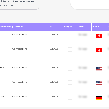
odkänt att Läkemedelsverket
na orsaken.
x
örpackning
Substans
ATC
I lager
MAH
Land
t
Gemcitabine
L01BC05
Se i app
1
t
Gemcitabine
L01BC05
Se i app
1
ml x 1st
Gemcitabine
L01BC05
Se i app
1
t
Gemcitabine
L01BC05
Se i app
1
0ml
Gemcitabine
L01BC05
Se i app
1