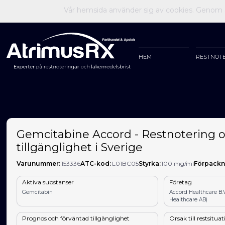
Vår hemsida använder sig av cookies. Genom at
HEM
RESTNOT
Gemcitabine Accord - Restnotering 
tillgänglighet i Sverige
Varunummer:
153336
ATC-kod:
L01BC05
Styrka:
100 mg/ml
Förpackn
Aktiva substanser
Företag
Gemcitabin
Accord Healthcare B.
Healthcare AB)
Prognos och förväntad tillgänglighet
Orsak till restsitua