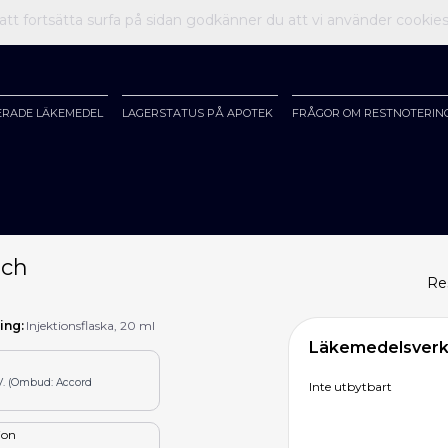
t fortsätta surfa på sidan godkänner du att vi använder cookie
ERADE LÄKEMEDEL
LAGERSTATUS PÅ APOTEK
FRÅGOR OM RESTNOTERIN
och
Re
ing:
Injektionsflaska, 20 ml
Läkemedelsverke
V. (Ombud: Accord
Inte utbytbart
tion