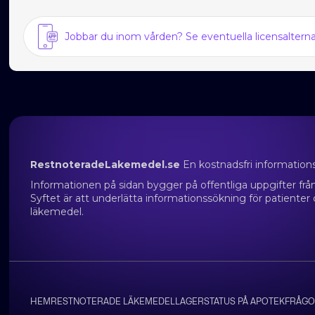
Jobbar du inom vården? Se eventuella licensalter
RestnoteradeLakemedel.se
En kostnadsfri information
Informationen på sidan bygger på offentliga uppgifter f
Syftet är att underlätta informationssökning för patienter
läkemedel.
HEM
RESTNOTERADE LÄKEMEDEL
LAGERSTATUS PÅ APOTEK
FRÅGO