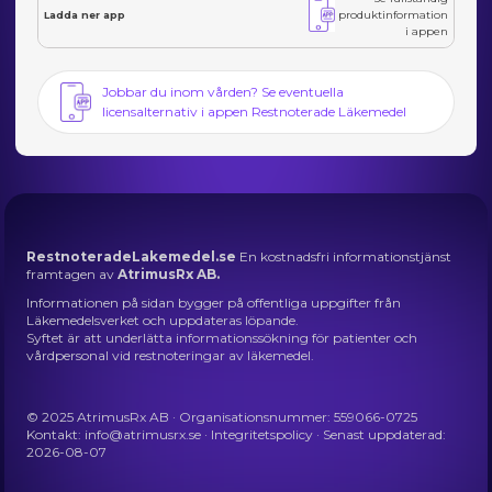
produktinformation
Ladda ner app
i appen
Jobbar du inom vården? Se eventuella
licensalternativ i appen Restnoterade Läkemedel
RestnoteradeLakemedel.se
En kostnadsfri informationstjänst
framtagen av
AtrimusRx AB.
Informationen på sidan bygger på offentliga uppgifter från
Läkemedelsverket och uppdateras löpande.
Syftet är att underlätta informationssökning för patienter och
vårdpersonal vid restnoteringar av läkemedel.
© 2025 AtrimusRx AB · Organisationsnummer: 559066-0725
Kontakt:
info@atrimusrx.se
·
Integritetspolicy
· Senast uppdaterad:
2026-08-07