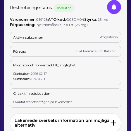
Restnoteringsstatus:
Avslutad
Varunummer:
059128
ATC-kod:
G03DA04
Styrka:
25 mg
Förpackning:
Injektionsflaska, 7 x 1 st (25 mg)
Aktiva substanser
Progesteron
Företag
IBSA Farmaceutici Italia S.r.l.
Prognos och förväntad tillgänglighet
Startdatum:
2026-02-17
Slutdatum:
2026-05-06
Orsak till restsituation
Oväntat stor efterfrågan på läkemedlet
Läkemedelsverkets information om möjliga
alternativ