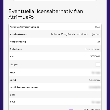
Eventuella licensalternativ från
AtrimusRx
AtrimusRx varunummer
10555
Produktnamn
Prolutex 25mg 7st vial, solution for injection
Förpackning
7st
Substans
Progesterone
ATC
G03DA04
I lager
MAH
Se i app
Land
Germany
Godkännandenummer
123455678
Bild
SPC
Se i app
Se fullständig