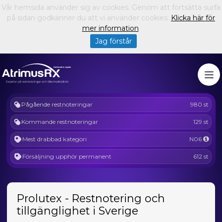
Vår hemsida använder sig av cookies. Genom att fortsätta surfa
på sidan godkänner du att vi använder cookies.
Klicka här för
mer information
.
Jag förstår
Pågående restnoteringar
980 st
Kommande restnoteringar
129 st
Mest drabbad kategori
N06
Försäljning upphör permanent
612 st
Prolutex - Restnotering och
tillgänglighet i Sverige