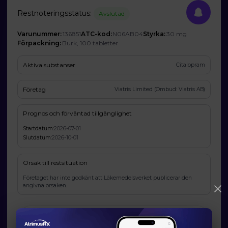
Restnoteringsstatus:
Avslutad
Varunummer:
136851
ATC-kod:
N06AB04
Styrka:
30 mg
Förpackning:
Burk, 100 tabletter
Aktiva substanser
Citalopram
Företag
Viatris Limited (Ombud: Viatris AB)
Prognos och förväntad tillgänglighet
Startdatum:
2026-07-01
Slutdatum:
2026-10-01
Orsak till restsituation
Företaget har inte godkänt att Läkemedelsverket publicerar den
angivna orsaken.
Läkemedelsverkets information om möjliga
alternativ