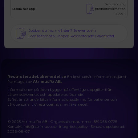
Se fullständig
produktinformation
Ladda ner app
i appen
Jobbar du inom vården? Se eventuella
licensalternativ i appen Restnoterade Läkemedel
RestnoteradeLakemedel.se
En kostnadsfri informationstjänst
framtagen av
AtrimusRx AB.
Informationen på sidan bygger på offentliga uppgifter från
Läkemedelsverket och uppdateras löpande.
Syftet är att underlätta informationssökning för patienter och
vårdpersonal vid restnoteringar av läkemedel.
© 2025 AtrimusRx AB · Organisationsnummer: 559066-0725
Kontakt:
info@atrimusrx.se
·
Integritetspolicy
· Senast uppdaterad:
2026-08-07