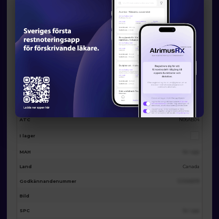
Eventuella licensalternativ från
AtrimusRx
AtrimusRx varunummer
19725
Produktnamn
AG-Citalopram tablets 30mg 100 tabs
Förpackning
100st
Substans
Citalopram
ATC
N06AB04
I lager
MAH
Se i app
Land
Canada
Godkännandenummer
123455678
Bild
SPC
Se i app