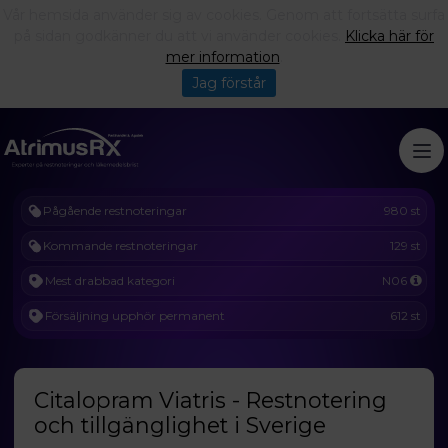
Vår hemsida använder sig av cookies. Genom att fortsätta surfa
på sidan godkänner du att vi använder cookies.
Klicka här för
mer information
.
Jag förstår
Pågående restnoteringar
980 st
Kommande restnoteringar
129 st
Mest drabbad kategori
N06
Försäljning upphör permanent
612 st
Citalopram Viatris - Restnotering
och tillgänglighet i Sverige