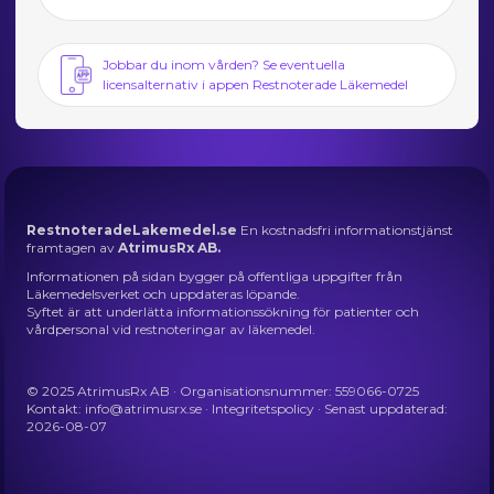
Jobbar du inom vården? Se eventuella
licensalternativ i appen Restnoterade Läkemedel
RestnoteradeLakemedel.se
En kostnadsfri informationstjänst
framtagen av
AtrimusRx AB.
Informationen på sidan bygger på offentliga uppgifter från
Läkemedelsverket och uppdateras löpande.
Syftet är att underlätta informationssökning för patienter och
vårdpersonal vid restnoteringar av läkemedel.
© 2025 AtrimusRx AB · Organisationsnummer: 559066-0725
Kontakt:
info@atrimusrx.se
·
Integritetspolicy
· Senast uppdaterad:
2026-08-07