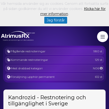
Vår hemsida använder sig av cookies. Genom att fortsätta surfa
på sidan godkänner du att vi använder cookies.
Klicka här för
mer information
.
Jag förstår
Pågående restnoteringar
980 st
Kommande restnoteringar
129 st
Mest drabbad kategori
N06
Försäljning upphör permanent
612 st
Kandrozid - Restnotering och
tillgänglighet i Sverige