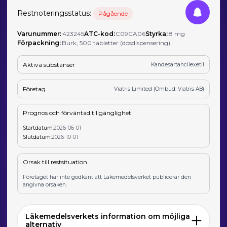
Restnoteringsstatus:
Pågående
Varunummer:
423245
ATC-kod:
C09CA06
Styrka:
8 mg
Förpackning:
Burk, 500 tabletter (dosdispensering)
Aktiva substanser
Kandesartancilexetil
Företag
Viatris Limited (Ombud: Viatris AB)
Prognos och förväntad tillgänglighet
Startdatum:
2026-06-01
Slutdatum:
2026-10-01
Orsak till restsituation
Företaget har inte godkänt att Läkemedelsverket publicerar den
angivna orsaken.
Läkemedelsverkets information om möjliga
alternativ