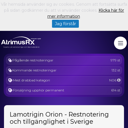
Vår hemsida använder sig av cookies. Genom att fortsätta surfa
på sidan godkänner du att vi använder cookies.
Klicka här för
mer information
.
Jag förstår
Pågående restnoteringar
979 st
Kommande restnoteringar
132 st
Mest drabbad kategori
N06
Försäljning upphör permanent
614 st
Lamotrigin Orion - Restnotering
och tillgänglighet i Sverige