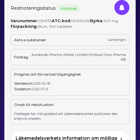
Restnoteringsstatus:
Avslutad
Varunummer:
034735
ATC-kod:
N03AX09
Styrka:
100 mg
Förpackning:
Burk, 100 tabletter
Aktiva substanser
Lamotrigin
Aurobindo Pharma (Malta) Limited (Ombud: Orion Pharma
Företag
AB)
Prognos och förväntad tillgänglighet
Startdatum:
2026-05-18
Slutdatum:
2026-07-13
Orsak till restsituation
Företaget har inte godkänt att Läkemedelsverket publicerar den
angivna orsaken.
Läkemedelsverkets information om möjliga