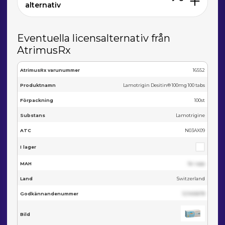
alternativ
Eventuella licensalternativ från
AtrimusRx
AtrimusRx varunummer
16552
Produktnamn
Lamotrigin Desitin® 100mg 100 tabs
Förpackning
100st
Substans
Lamotrigine
ATC
N03AX09
I lager
MAH
Se i app
Land
Switzerland
Godkännandenummer
123455678
Bild