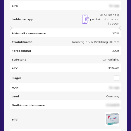
SPC
Se i app
Se fullständig
produktinformation
Ladda ner app
i appen
AtrimusRx varunummer
16557
Produktnamn
Lamotrigin STADA® 100mg 200 tabs
Förpackning
200st
Substans
Lamotrigine
ATC
N03AX09
I lager
MAH
Se i app
Land
Germany
Godkännandenummer
123455678
Bild