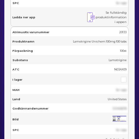
SPC
Se i app
Se fullständig
produktinformation
Ladda ner app
i appen
AtrimusRx varunummer
20133
Produktnamn
Lamotrigine Unichem 100mg 100 tabs
Förpackning
100st
Substans
Lamotrigine
ATC
N03AX09
I lager
MAH
Se i app
Land
United States
Godkännandenummer
123455678
Bild
SPC
Se i app