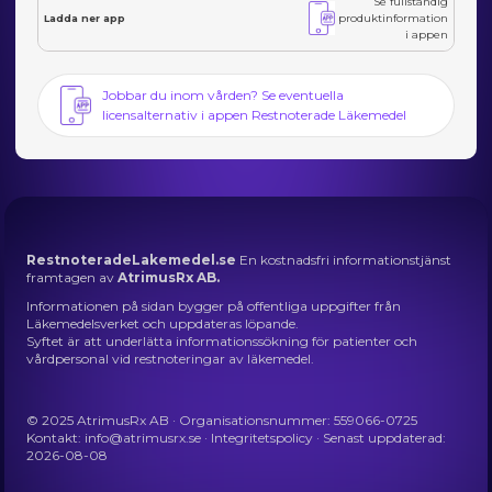
Se fullständig
produktinformation
Ladda ner app
i appen
Jobbar du inom vården? Se eventuella
licensalternativ i appen Restnoterade Läkemedel
RestnoteradeLakemedel.se
En kostnadsfri informationstjänst
framtagen av
AtrimusRx AB.
Informationen på sidan bygger på offentliga uppgifter från
Läkemedelsverket och uppdateras löpande.
Syftet är att underlätta informationssökning för patienter och
vårdpersonal vid restnoteringar av läkemedel.
© 2025 AtrimusRx AB · Organisationsnummer: 559066-0725
Kontakt:
info@atrimusrx.se
·
Integritetspolicy
· Senast uppdaterad:
2026-08-08