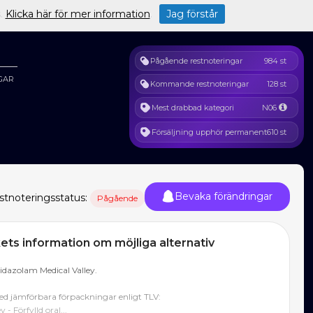
s.
Klicka här för mer information
.
Jag förstår
Pågående restnoteringar
984 st
GAR
Kommande restnoteringar
128 st
Mest drabbad kategori
N06
Försäljning upphör permanent
610 st
Bevaka förändringar
stnoteringsstatus:
Pågående
ts information om möjliga alternativ
dazolam Medical Valley.
d jämförbara förpackningar enligt TLV:
- Förfylld oral...