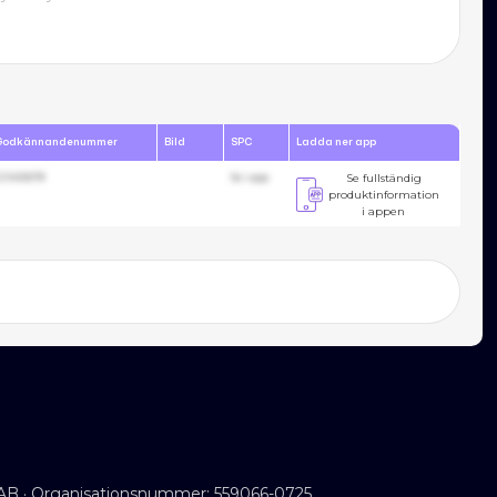
Godkännandenummer
Bild
SPC
Ladda ner app
23455678
Se i app
Se fullständig
produktinformation
i appen
AB · Organisationsnummer: 559066-0725