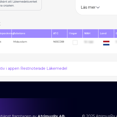
odkänt att Läkemedelsverket
na orsaken.
Läs mer
x
örpackning
Substans
ATC
I lager
MAH
Land
st
Midazolam
N05CD08
Se i app
1
nativ i appen Restnoterade Läkemedel
stjänst framtagen av
AtrimusRx AB.
© 2025 AtrimusRx 