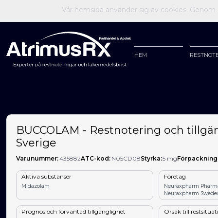
Vår hemsida använder sig av cookies. Genom at
HEM
RESTNOT
BUCCOLAM - Restnotering och tillgän
Sverige
Varunummer:
435882
ATC-kod:
N05CD08
Styrka:
5 mg
Förpackning
Aktiva substanser
Företag
Midazolam
Neuraxpharm Pharmac
Neuraxpharm Swede
Prognos och förväntad tillgänglighet
Orsak till restsitua