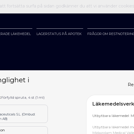
t fortsätta surfa på sidan godkänner du att vi använder cookie
ERADE LÄKEMEDEL
LAGERSTATUS PÅ APOTEK
FRÅGOR OM RESTNOTERIN
glighet i
Re
:
Förfylld spruta, 4 st (1 ml)
Läkemedelsverke
euticals S.L. (Ombud:
Utbytbara läkemedel: Mi
n AB)
Utbytbara läkemedel me
tion
Midazolam Medical Valley 