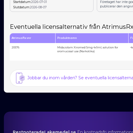
Startdatum:
2026-07-01
Företaget har inte g
publicerar den angiv
Slutdatum:
2026-08-07
Eventuella licensalternativ från AtrimusR
AtrimusRx vnr
Produktnamn
F
20576
Midazolam Xiromed 5mg 4x1ml, solution for
4
oromucosal use (Narkotika)
Jobbar du inom vården? Se eventuella licensalter
RestnoteradeLakemedel.se
En kostnadsfri information