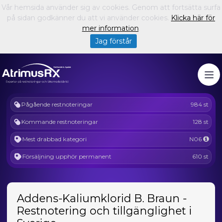
Vår hemsida använder sig av cookies. Genom att fortsätta surfa
på sidan godkänner du att vi använder cookies.
Klicka här för
mer information
.
Jag förstår
Pågående restnoteringar
984 st
Kommande restnoteringar
128 st
Mest drabbad kategori
N06
Försäljning upphör permanent
610 st
Addens-Kaliumklorid B. Braun -
Restnotering och tillgänglighet i