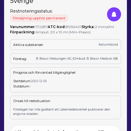
Sverige
Restnoteringsstatus:
Försäljning upphör permanent
Varunummer:
172287
ATC-kod:
B05XA01
Styrka:
2 mmol/ml
Förpackning:
Ampull, 20 x 10 ml (Mini-Plasco)
Aktiva substanser
Kaliumklorid
Företag
B. Braun Melsungen AG (Ombud: B. Braun Medical AB)
Prognos och förväntad tillgänglighet
Startdatum:
2025-12-03
Slutdatum:
-
Orsak till restsituation
Företaget har inte godkänt att Läkemedelsverket publicerar den
angivna orsaken.