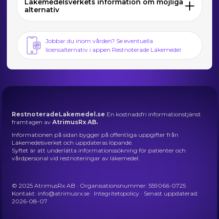
Läkemedelsverkets information om möjliga
alternativ
Jobbar du inom vården? Se eventuella
licensalternativ i appen Restnoterade Läkemedel
RestnoteradeLakemedel.se
En kostnadsfri informationstjänst
framtagen av
AtrimusRx AB.
Informationen på sidan bygger på offentliga uppgifter från
Läkemedelsverket och uppdateras löpande.
Syftet är att underlätta informationssökning för patienter och
vårdpersonal vid restnoteringar av läkemedel.
© 2025 AtrimusRx AB · Organisationsnummer: 559066-0725
Kontakt:
info@atrimusrx.se
·
Integritetspolicy
· Senast uppdaterad:
2026-08-07