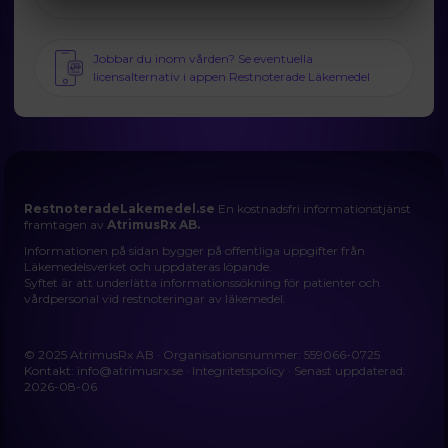
Jobbar du inom vården? Se eventuella
licensalternativ i appen Restnoterade Läkemedel
RestnoteradeLakemedel.se
En kostnadsfri informationstjänst
framtagen av
AtrimusRx AB.
Informationen på sidan bygger på offentliga uppgifter från
Läkemedelsverket och uppdateras löpande.
Syftet är att underlätta informationssökning för patienter och
vårdpersonal vid restnoteringar av läkemedel.
© 2025 AtrimusRx AB · Organisationsnummer: 559066-0725
Kontakt:
info@atrimusrx.se
·
Integritetspolicy
· Senast uppdaterad:
2026-08-06