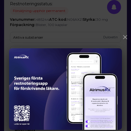
Restnoteringsstatus:
Försäljning upphör permanent
Varunummer:
485244
ATC-kod:
N06AX21
Styrka:
30 mg
Förpackning:
Blister, 100 kapslar
Aktiva substanser
Duloxetin
Företag
Teva B.V. (Ombud: Teva Sweden AB)
Prognos och förväntad tillgänglighet
Startdatum:
2025-08-31
Slutdatum:
-
Orsak till restsituation
Företaget har inte godkänt att Läkemedelsverket publicerar den
angivna orsaken.
Läkemedelsverkets information om möjliga
alternativ