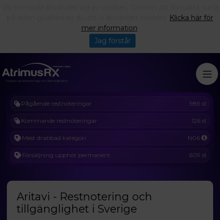
Vår hemsida använder sig av cookies. Genom att fortsätta surfa
på sidan godkänner du att vi använder cookies.
Klicka här för
mer information
.
Jag förstår
Pågående restnoteringar
989 st
Kommande restnoteringar
126 st
Mest drabbad kategori
N06
Försäljning upphör permanent
609 st
Aritavi - Restnotering och
tillgänglighet i Sverige