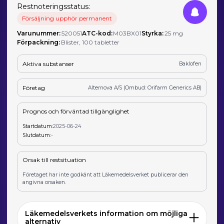
Restnoteringsstatus:
Försäljning upphör permanent
Varunummer:
520051
ATC-kod:
M03BX01
Styrka:
25 mg
Förpackning:
Blister, 100 tabletter
Aktiva substanser
Baklofen
Företag
Alternova A/S (Ombud: Orifarm Generics AB)
Prognos och förväntad tillgänglighet
Startdatum:
2025-06-24
Slutdatum:
-
Orsak till restsituation
Företaget har inte godkänt att Läkemedelsverket publicerar den
angivna orsaken.
Läkemedelsverkets information om möjliga
alternativ