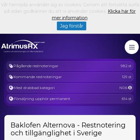
Vår hemsida använder sig av cookies. Genom att fortsätta surfa
på sidan godkänner du att vi använder cookies.
Klicka här för
mer information
.
Jag förstår
Pågående restnoteringar
982 st
Kommande restnoteringar
129 st
Mest drabbad kategori
N06
Försäljning upphör permanent
614 st
Baklofen Alternova - Restnotering
och tillgänglighet i Sverige