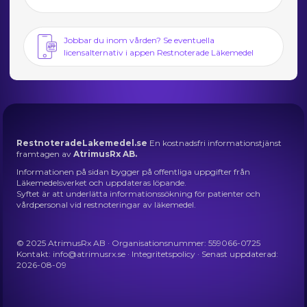
Jobbar du inom vården? Se eventuella
licensalternativ i appen Restnoterade Läkemedel
RestnoteradeLakemedel.se
En kostnadsfri informationstjänst
framtagen av
AtrimusRx AB.
Informationen på sidan bygger på offentliga uppgifter från
Läkemedelsverket och uppdateras löpande.
Syftet är att underlätta informationssökning för patienter och
vårdpersonal vid restnoteringar av läkemedel.
© 2025 AtrimusRx AB · Organisationsnummer: 559066-0725
Kontakt:
info@atrimusrx.se
·
Integritetspolicy
· Senast uppdaterad:
2026-08-09