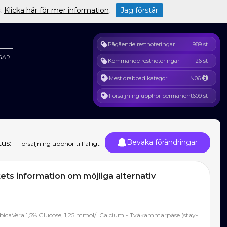
s.
Klicka här för mer information
.
Jag förstår
Pågående restnoteringar
989 st
GAR
Kommande restnoteringar
126 st
Mest drabbad kategori
N06
Försäljning upphör permanent
609 st
Bevaka förändringar
tus:
Försäljning upphör tillfälligt
ts information om möjliga alternativ
 bicaVera 1,5% Glucose, 1,25 mmol/l Calcium - Tvåkammarpåse (stay-