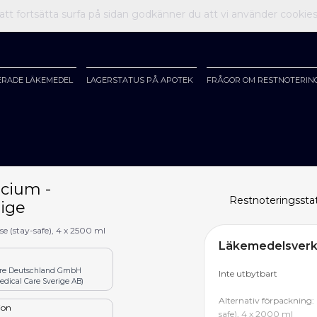
t fortsätta surfa på sidan godkänner du att vi använder cookie
ERADE LÄKEMEDEL
LAGERSTATUS PÅ APOTEK
FRÅGOR OM RESTNOTERIN
lcium -
Restnoteringssta
rige
(stay-safe), 4 x 2500 ml
Läkemedelsverke
are Deutschland GmbH
Inte utbytbart
dical Care Sverige AB)
Alternativ förpackning:
tion
safe), 4 x 2000 ml