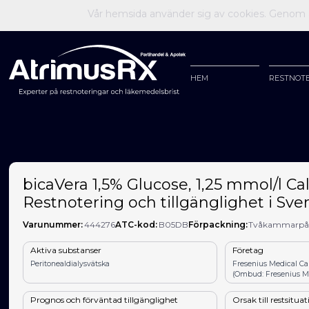
Vår hemsida använder sig av cookies. Genom at
HEM
RESTNOT
bicaVera 1,5% Glucose, 1,25 mmol/l Ca
Restnotering och tillgänglighet i Sve
Varunummer:
444276
ATC-kod:
B05DB
Förpackning:
Tvåkammarpåse 
Aktiva substanser
Företag
Peritonealdialysvätska
Fresenius Medical C
(Ombud: Fresenius Me
Prognos och förväntad tillgänglighet
Orsak till restsitua