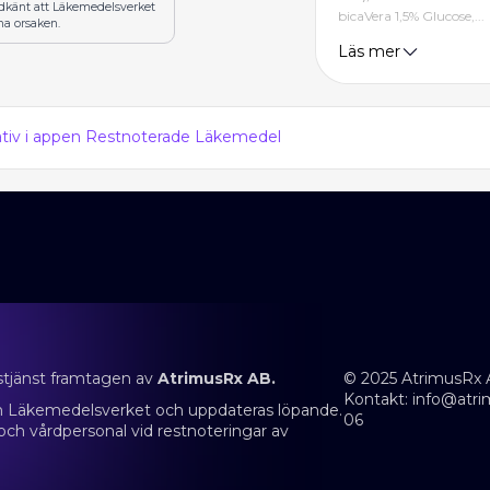
odkänt att Läkemedelsverket
bicaVera 1,5% Glucose,...
na orsaken.
Läs mer
nativ i appen Restnoterade Läkemedel
stjänst framtagen av
AtrimusRx AB.
© 2025 AtrimusRx 
Kontakt:
info@atri
rån Läkemedelsverket och uppdateras löpande.
06
 och vårdpersonal vid restnoteringar av