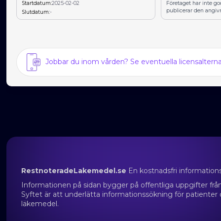
Startdatum:
2025-02-02
Företaget har inte g
publicerar den angiv
Slutdatum:
-
Jobbar du inom vården? Se eventuella licensalter
RestnoteradeLakemedel.se
En kostnadsfri information
Informationen på sidan bygger på offentliga uppgifter f
Syftet är att underlätta informationssökning för patienter
läkemedel.