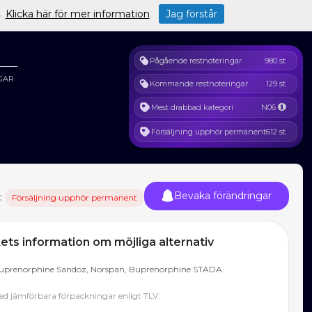
s.
Klicka här för mer information
.
Jag förstår
Pågående restnoteringar
980 st
GAR
Kommande restnoteringar
129 st
Mest drabbad kategori
N06
Försäljning upphör permanent
612 st
Bevaka förändringar
:
Försäljning upphör permanent
ts information om möjliga alternativ
Buprenorphine Sandoz, Norspan, Buprenorphine STADA.
d jämförbara förpackningar enligt TLV: