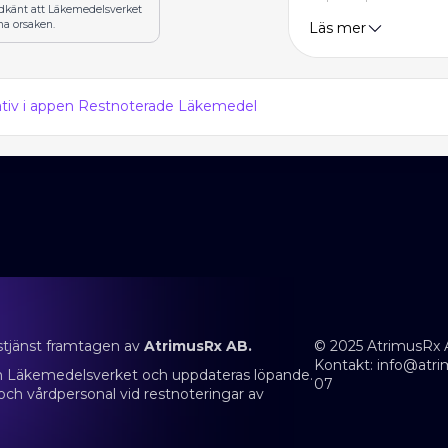
odkänt att Läkemedelsverket
na orsaken.
Läs mer
nativ i appen Restnoterade Läkemedel
stjänst framtagen av
AtrimusRx AB.
© 2025 AtrimusRx 
Kontakt:
info@atri
rån Läkemedelsverket och uppdateras löpande.
07
 och vårdpersonal vid restnoteringar av