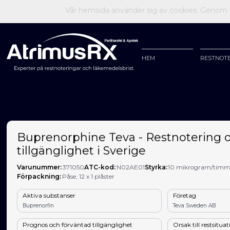
Vår hemsida använder sig av cookies. Genom at
HEM
RESTNOT
Buprenorphine Teva - Restnotering 
tillgänglighet i Sverige
Varunummer:
371050
ATC-kod:
N02AE01
Styrka:
10 mikrogram/tim
Förpackning:
Påse, 12 x 1 plåster
Aktiva substanser
Företag
Buprenorfin
Teva Sweden AB
Prognos och förväntad tillgänglighet
Orsak till restsitua