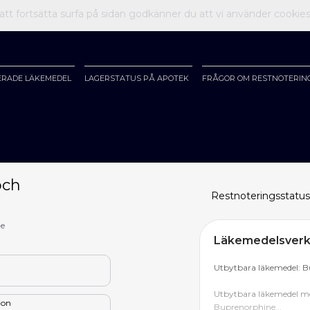
t fortsätta surfa på sidan godkänner du att vi använder cookie
ERADE LÄKEMEDEL
LAGERSTATUS PÅ APOTEK
FRÅGOR OM RESTNOTERIN
och
Restnoteringsstatus
me
Läkemedelsverke
Utbytbara läkemedel: 
Utbytbara läkemedel me
tion
Buprenorphine...