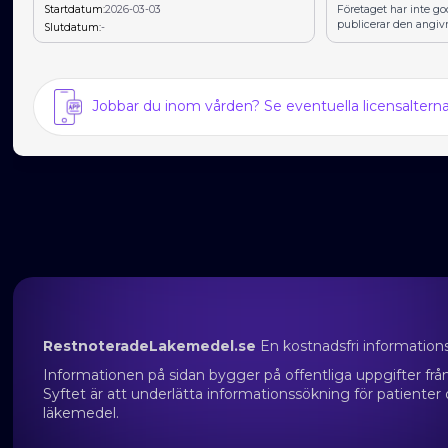
Startdatum:
2026-03-03
Företaget har inte g
publicerar den angiv
Slutdatum:
-
Jobbar du inom vården? Se eventuella licensalter
RestnoteradeLakemedel.se
En kostnadsfri information
Informationen på sidan bygger på offentliga uppgifter f
Syftet är att underlätta informationssökning för patienter
läkemedel.