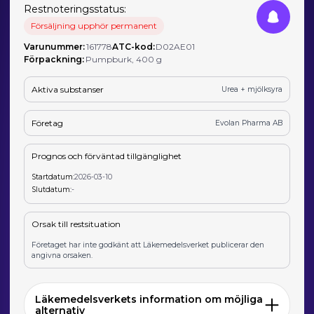
Restnoteringsstatus:
Försäljning upphör permanent
Varunummer:
161778
ATC-kod:
D02AE01
Förpackning:
Pumpburk, 400 g
Aktiva substanser
Urea + mjölksyra
Företag
Evolan Pharma AB
Prognos och förväntad tillgänglighet
Startdatum:
2026-03-10
Slutdatum:
-
Orsak till restsituation
Företaget har inte godkänt att Läkemedelsverket publicerar den
angivna orsaken.
Läkemedelsverkets information om möjliga
alternativ