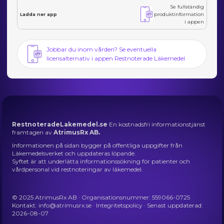
Se fullständig
produktinformation
Ladda ner app
i appen
Jobbar du inom vården? Se eventuella
licensalternativ i appen Restnoterade Läkemedel
RestnoteradeLakemedel.se
En kostnadsfri informationstjänst
framtagen av
AtrimusRx AB.
Informationen på sidan bygger på offentliga uppgifter från
Läkemedelsverket och uppdateras löpande.
Syftet är att underlätta informationssökning för patienter och
vårdpersonal vid restnoteringar av läkemedel.
© 2025 AtrimusRx AB · Organisationsnummer: 559066-0725
Kontakt:
info@atrimusrx.se
·
Integritetspolicy
· Senast uppdaterad:
2026-08-07