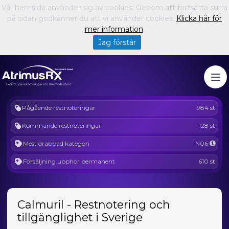
Vår hemsida använder sig av cookies. Genom att fortsätta surfa
på sidan godkänner du att vi använder cookies.
Klicka här för
mer information
.
Jag förstår
Pågående restnoteringar
984 st
Kommande restnoteringar
128 st
Mest drabbad kategori
N06
Försäljning upphör permanent
610 st
Calmuril - Restnotering och
tillgänglighet i Sverige