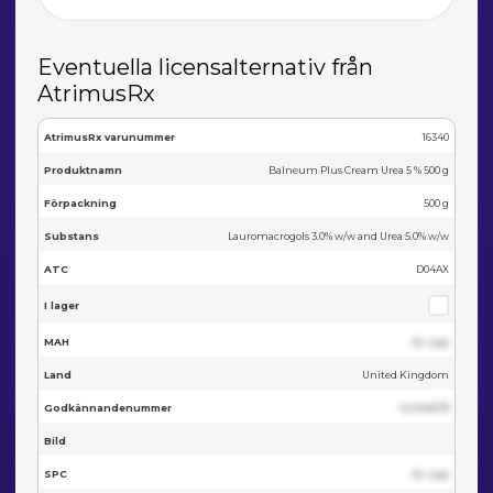
Eventuella licensalternativ från
AtrimusRx
AtrimusRx varunummer
16340
Produktnamn
Balneum Plus Cream Urea 5 % 500 g
Förpackning
500 g
Substans
Lauromacrogols 3.0% w/w and Urea 5.0% w/w
ATC
D04AX
I lager
MAH
Se i app
Land
United Kingdom
Godkännandenummer
123455678
Bild
SPC
Se i app