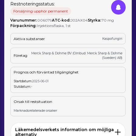
Restnoteringsstatus:
Försäljning upphör permanent
Varunummer:
006079
ATC-kod:
J02AX04
Styrka:
70 mg
Förpackning:
Injektionsflaska, 1 st
Aktiva substanser
Kaspofungin
Merck Sharp & Dohme BV (Ombud: Merck Sharp & Dohme
Företag
(Sweden) AB)
Prognos och förväntad tillgänglighet
Startdatum:
2025-06-01
Slutdatum:
-
Orsak till restsituation
Marknadsrelaterade orsaker
Läkemedelsverkets information om möjliga
alternativ