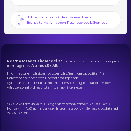
Jobbar du inom vården? Se eventuella
licensalternativ i appen Restnoterade Läkemedel
RestnoteradeLakemedel.se
En kostnadsfri informationstjänst
framtagen av
AtrimusRx AB.
Informationen på sidan bygger på offentliga uppgifter från
Läkemedelsverket och uppdateras löpande.
Syftet är att underlätta informationssökning för patienter och
vårdpersonal vid restnoteringar av läkemedel.
© 2025 AtrimusRx AB · Organisationsnummer: 559066-0725
Kontakt:
info@atrimusrx.se
·
Integritetspolicy
· Senast uppdaterad:
2026-08-08