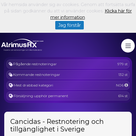
Vår hemsida använder sig av cookies. Genom att fortsätta surfa
på sidan godkänner du att vi använder cookies.
Klicka här för
mer information
.
Jag förstår
Pågående restnoteringar
979 st
Kommande restnoteringar
132 st
Mest drabbad kategori
N06
Försäljning upphör permanent
614 st
Cancidas - Restnotering och
tillgänglighet i Sverige