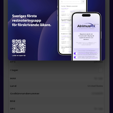
Eventuella licensalternativ från
AtrimusRx
AtrimusRx varunummer
16836
Produktnamn
Carboplatin injection 50mg/5ml 5 ml vial
Förpackning
5ml
Substans
Carboplatin
ATC
L01XA02
I lager
MAH
Se i app
Land
United States
Godkännandenummer
123455678
Bild
SPC
Se i app