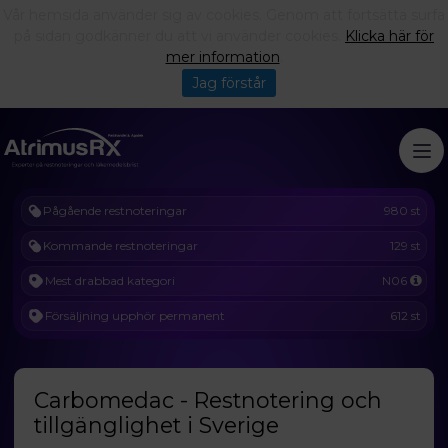
Vår hemsida använder sig av cookies. Genom att fortsätta surfa
på sidan godkänner du att vi använder cookies.
Klicka här för
mer information
.
Jag förstår
Pågående restnoteringar
980 st
Kommande restnoteringar
129 st
Mest drabbad kategori
N06
Försäljning upphör permanent
612 st
Carbomedac - Restnotering och
tillgänglighet i Sverige