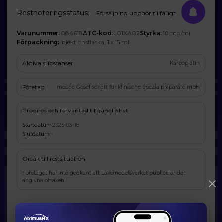
Restnoteringsstatus:
Försäljning upphör tillfälligt
Varunummer:
084618
ATC-kod:
L01XA02
Styrka:
10 mg/ml
Förpackning:
Injektionsflaska, 1 x 15 ml
Aktiva substanser
Karboplatin
Företag
medac Gesellschaft für klinische Spezialpräparate mbH
Prognos och förväntad tillgänglighet
Startdatum:
2025-03-18
Slutdatum:
-
Orsak till restsituation
Företaget har inte godkänt att Läkemedelsverket publicerar den
angivna orsaken.
Läkemedelsverkets information om möjliga
alternativ