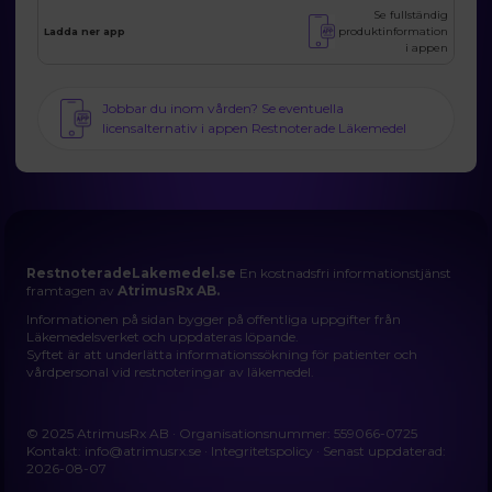
Se fullständig
produktinformation
Ladda ner app
i appen
Jobbar du inom vården? Se eventuella
licensalternativ i appen Restnoterade Läkemedel
RestnoteradeLakemedel.se
En kostnadsfri informationstjänst
framtagen av
AtrimusRx AB.
Informationen på sidan bygger på offentliga uppgifter från
Läkemedelsverket och uppdateras löpande.
Syftet är att underlätta informationssökning för patienter och
vårdpersonal vid restnoteringar av läkemedel.
© 2025 AtrimusRx AB · Organisationsnummer: 559066-0725
Kontakt:
info@atrimusrx.se
·
Integritetspolicy
· Senast uppdaterad:
2026-08-07