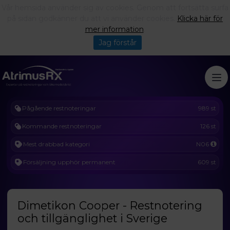
Vår hemsida använder sig av cookies. Genom att fortsätta surfa
på sidan godkänner du att vi använder cookies.
Klicka här för
mer information
.
Jag förstår
Pågående restnoteringar
989 st
Kommande restnoteringar
126 st
Mest drabbad kategori
N06
Försäljning upphör permanent
609 st
Dimetikon Cooper - Restnotering
och tillgänglighet i Sverige