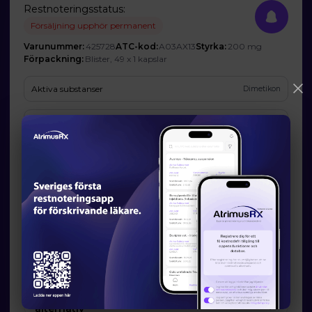
Restnoteringsstatus:
Försäljning upphör permanent
Varunummer:
425728
ATC-kod:
A03AX13
Styrka:
200 mg
Förpackning:
Blister, 49 x 1 kapslar
Aktiva substanser
Dimetikon
Företag
Cooper Consumer Health B.V.
Prognos och förväntad tillgänglighet
Startdatum:
2025-03-28
Slutdatum:
-
Orsak till restsituation
Företaget har inte godkänt att Läkemedelsverket publicerar den
angivna orsaken.
Läkemedelsverkets information om möjliga
alternativ