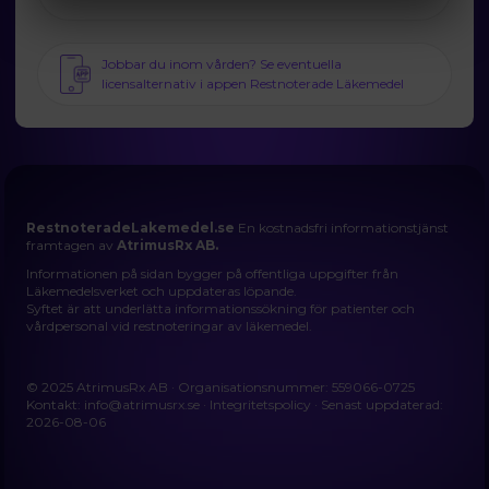
Jobbar du inom vården? Se eventuella
licensalternativ i appen Restnoterade Läkemedel
RestnoteradeLakemedel.se
En kostnadsfri informationstjänst
framtagen av
AtrimusRx AB.
Informationen på sidan bygger på offentliga uppgifter från
Läkemedelsverket och uppdateras löpande.
Syftet är att underlätta informationssökning för patienter och
vårdpersonal vid restnoteringar av läkemedel.
© 2025 AtrimusRx AB · Organisationsnummer: 559066-0725
Kontakt:
info@atrimusrx.se
·
Integritetspolicy
· Senast uppdaterad:
2026-08-06