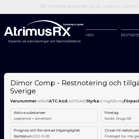
Vår hemsida använder sig av cookies. Genom at
HEM
RESTNOT
Dimor Comp - Restnotering och tillgä
Sverige
Varunummer:
415415
ATC-kod:
A07DA53
Styrka:
2 mg/125 mg
Förpac
Aktiva substanser
Företag
Loperamid + dimetikon
Nordic Drugs AB
Prognos och förväntad tillgänglighet
Orsak till restsitua
Startdatum:
2025-10-08
Företaget har inte g