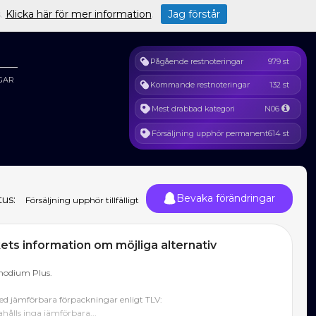
s.
Klicka här för mer information
.
Jag förstår
Pågående restnoteringar
979 st
GAR
Kommande restnoteringar
132 st
Mest drabbad kategori
N06
Försäljning upphör permanent
614 st
Bevaka förändringar
tus:
Försäljning upphör tillfälligt
ts information om möjliga alternativ
modium Plus.
d jämförbara förpackningar enligt TLV:
hålls inga jämförbara...