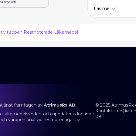
na orsaken.
Läs mer
nativ i appen Restnoterade Läkemedel
stjänst framtagen av
AtrimusRx AB.
© 2025 AtrimusRx 
Kontakt:
info@atri
rån Läkemedelsverket och uppdateras löpande.
08
 och vårdpersonal vid restnoteringar av