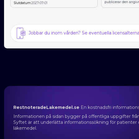
publicerar den angiv
Slutdatum:
2027-07-01
Jobbar du inom vården? Se eventuella licensalter
RestnoteradeLakemedel.se
En kostnadsfri information
Informationen på sidan bygger på offentliga uppgifter f
Syftet är att underlätta informationssökning för patienter
läkemedel.