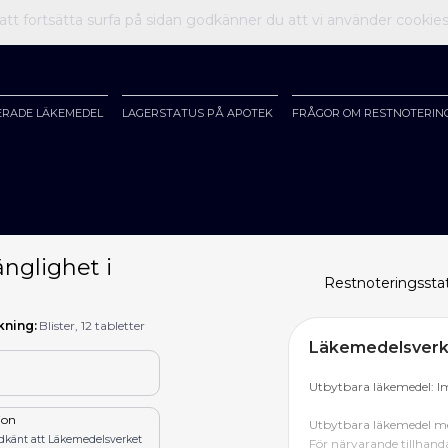
t fortsätta surfa på sidan godkänner du att vi använder cookie
ERADE LÄKEMEDEL
LAGERSTATUS PÅ APOTEK
FRÅGOR OM RESTNOTERIN
nglighet i
Restnoteringssta
kning:
Blister, 12 tabletter
Läkemedelsverke
Utbytbara läkemedel: I
tion
Utbytbara läkemedel me
odkänt att Läkemedelsverket
För närvarande tillhanda