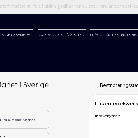
t fortsätta surfa på sidan godkänner du att vi använder cookie
ERADE LÄKEMEDEL
LAGERSTATUS PÅ APOTEK
FRÅGOR OM RESTNOTERIN
ighet i Sverige
Restnoteringssta
Läkemedelsverke
Inte utbytbart
nd Ltd (Ombud: Medeca
tion