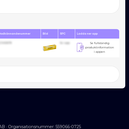
Godkännandenummer
Bild
SPC
Ladda ner app
23455678
Se i app
Se fullständig
produktinformation
i appen
AB · Organisationsnummer: 559066-0725