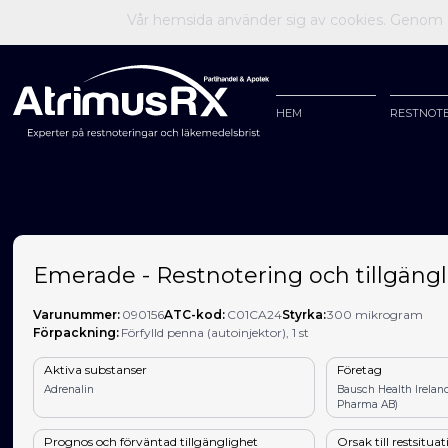
Vår hemsida använder sig av cookies. Genom at
HEM
RESTNOT
Emerade - Restnotering och tillgängl
Varunummer:
090156
ATC-kod:
C01CA24
Styrka:
300 mikrogram
Förpackning:
Förfylld penna (autoinjektor), 1 st
Aktiva substanser
Företag
Adrenalin
Bausch Health Irela
Pharma AB)
Prognos och förväntad tillgänglighet
Orsak till restsitua