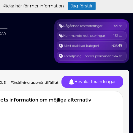
s.
Klicka här för mer information
.
Jag förstår
Pågående restnoteringar
979 st
GAR
Kommande restnoteringar
132 st
Mest drabbad kategori
N06
Försäljning upphör permanent
614 st
Bevaka förändringar
tus:
Försäljning upphör tillfälligt
ts information om möjliga alternativ