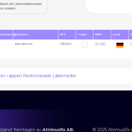
odkänt att Läkemedelsverket
na orsaken.
x
örpackning
Substans
ATC
I lager
MAH
Land
t
Epinephrine
C01CA24
Se i app
1
nativ i appen Restnoterade Läkemedel
stjänst framtagen av
AtrimusRx AB.
© 2025 AtrimusRx 