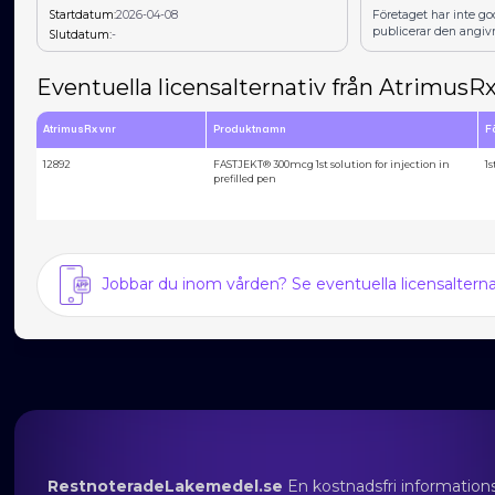
Startdatum:
2026-04-08
Företaget har inte g
publicerar den angiv
Slutdatum:
-
Eventuella licensalternativ från AtrimusR
AtrimusRx vnr
Produktnamn
F
12892
FASTJEKT® 300mcg 1st solution for injection in
1s
prefilled pen
Jobbar du inom vården? Se eventuella licensalter
RestnoteradeLakemedel.se
En kostnadsfri information