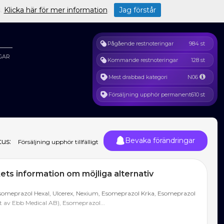
s.
Klicka här för mer information
.
Jag förstår
Pågående restnoteringar
984 st
GAR
Kommande restnoteringar
128 st
Mest drabbad kategori
N06
Försäljning upphör permanent
610 st
Bevaka förändringar
tus:
Försäljning upphör tillfälligt
ts information om möjliga alternativ
someprazol Hexal, Ulcerex, Nexium, Esomeprazol Krka, Esomeprazol
at av Ebb Medical AB), Esomeprazol...