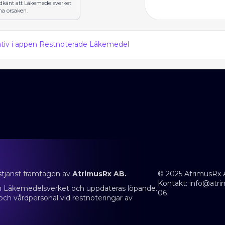
odkänt att Läkemedelsverket
na orsaken.
nativ i appen Restnoterade Läkemedel
stjänst framtagen av
AtrimusRx AB.
© 2025 AtrimusRx 
Kontakt:
info@atri
rån Läkemedelsverket och uppdateras löpande.
06
 och vårdpersonal vid restnoteringar av