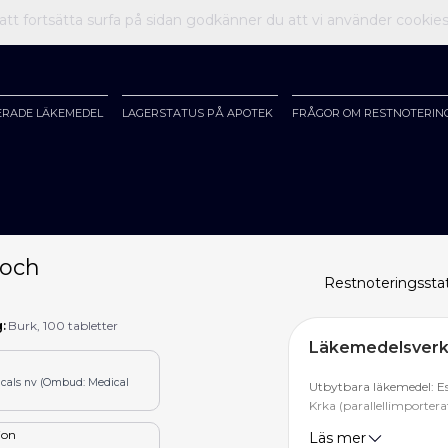
t fortsätta surfa på sidan godkänner du att vi använder cookie
ERADE LÄKEMEDEL
LAGERSTATUS PÅ APOTEK
FRÅGOR OM RESTNOTERIN
 och
Restnoteringssta
:
Burk, 100 tabletter
Läkemedelsverke
icals nv (Ombud: Medical
Utbytbara läkemedel: E
Krka (parallellimporter
tion
Läs mer