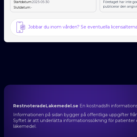
Startdatum:
2025-05-30
Företaget har inte g
publicerar den angiv
Slutdatum:
-
Jobbar du inom vården? Se eventuella licensalter
RestnoteradeLakemedel.se
En kostnadsfri information
Informationen på sidan bygger på offentliga uppgifter f
Syftet är att underlätta informationssökning för patienter
läkemedel.