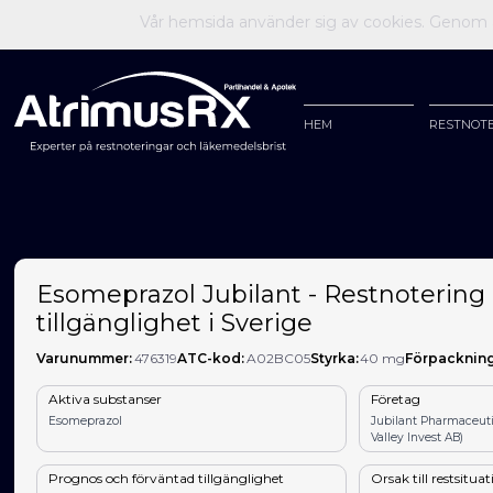
Vår hemsida använder sig av cookies. Genom at
HEM
RESTNOT
Esomeprazol Jubilant - Restnotering
tillgänglighet i Sverige
Varunummer:
476319
ATC-kod:
A02BC05
Styrka:
40 mg
Förpackning
Aktiva substanser
Företag
Esomeprazol
Jubilant Pharmaceut
Valley Invest AB)
Prognos och förväntad tillgänglighet
Orsak till restsitua