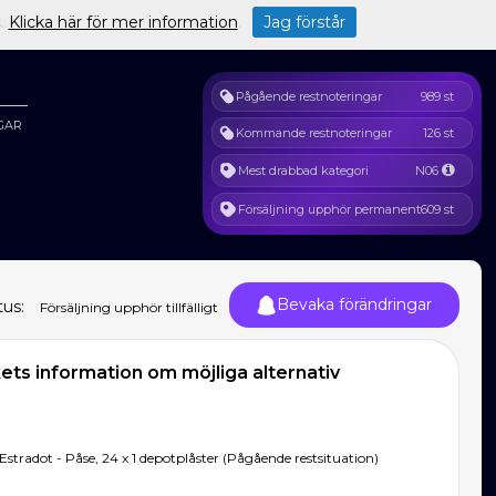
s.
Klicka här för mer information
.
Jag förstår
Pågående restnoteringar
989 st
GAR
Kommande restnoteringar
126 st
Mest drabbad kategori
N06
Försäljning upphör permanent
609 st
Bevaka förändringar
tus:
Försäljning upphör tillfälligt
ts information om möjliga alternativ
Estradot - Påse, 24 x 1 depotplåster (Pågående restsituation)