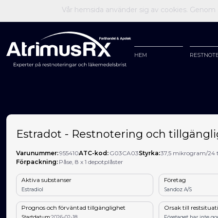
Vår hemsida använder sig av cookies. Genom at
HEM
RESTNOT
Estradot - Restnotering och tillgängli
Varunummer:
955410
ATC-kod:
G03CA03
Styrka:
37,5 mikrogram/24
Förpackning:
Påse, 8 x 1 depotplåster
Aktiva substanser
Företag
Estradiol
Sandoz A/S
Prognos och förväntad tillgänglighet
Orsak till restsitua
Startdatum:
2026-02-18
Företaget har inte g