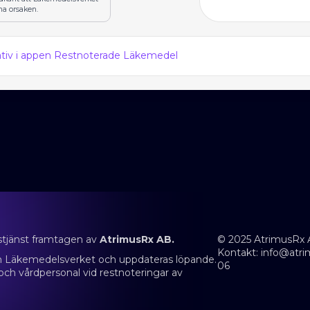
na orsaken.
nativ i appen Restnoterade Läkemedel
stjänst framtagen av
AtrimusRx AB.
© 2025 AtrimusRx 
Kontakt:
info@atri
rån Läkemedelsverket och uppdateras löpande.
06
 och vårdpersonal vid restnoteringar av