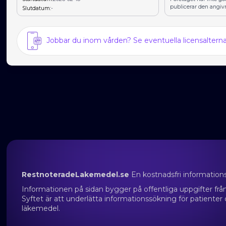
publicerar den angiv
Slutdatum:
-
Jobbar du inom vården? Se eventuella licensalter
RestnoteradeLakemedel.se
En kostnadsfri information
Informationen på sidan bygger på offentliga uppgifter f
Syftet är att underlätta informationssökning för patienter
läkemedel.