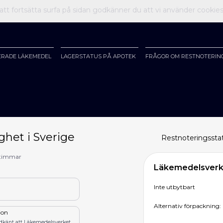
t fortsätta surfa på sidan godkänner du att vi använder cookie
ERADE LÄKEMEDEL
LAGERSTATUS PÅ APOTEK
FRÅGOR OM RESTNOTERIN
ghet i Sverige
Restnoteringssta
 timmar
Läkemedelsverke
Inte utbytbart
Alternativ förpackning: 
tion
odkänt att Läkemedelsverket