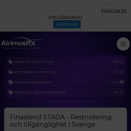
Vår hemsida använder sig av cookies. Genom att fortsätta surfa
på sidan godkänner du att vi använder cookies.
Klicka här för
mer information
.
Jag förstår
Pågående restnoteringar
982 st
Kommande restnoteringar
129 st
Mest drabbad kategori
N06
Försäljning upphör permanent
614 st
Finasterid STADA - Restnotering
och tillgänglighet i Sverige