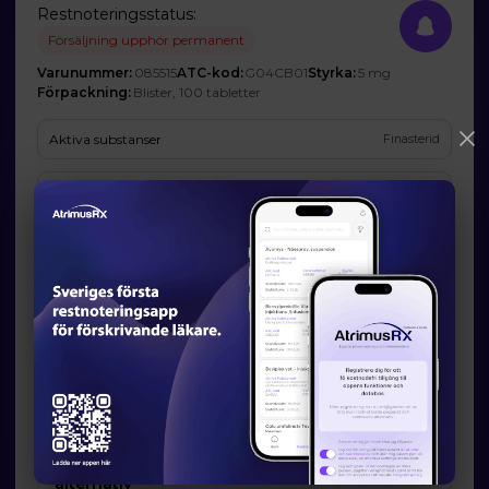
Restnoteringsstatus:
Försäljning upphör permanent
Varunummer:
085515
ATC-kod:
G04CB01
Styrka:
5 mg
Förpackning:
Blister, 100 tabletter
Aktiva substanser
Finasterid
Företag
STADA Arzneimittel AG (Ombud: STADA Nordic ApS)
Prognos och förväntad tillgänglighet
Startdatum:
2025-04-15
Slutdatum:
-
Orsak till restsituation
Företaget har inte godkänt att Läkemedelsverket publicerar den
angivna orsaken.
Läkemedelsverkets information om möjliga
alternativ