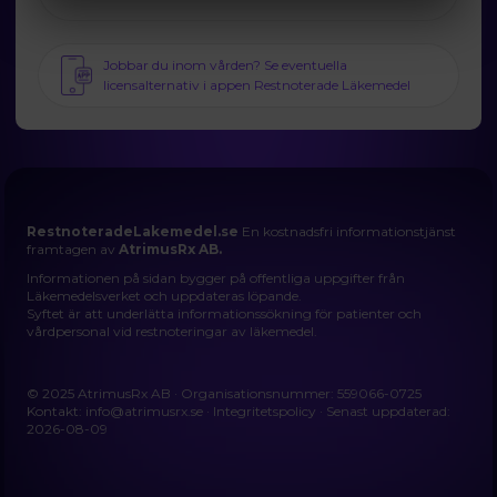
Jobbar du inom vården? Se eventuella
licensalternativ i appen Restnoterade Läkemedel
RestnoteradeLakemedel.se
En kostnadsfri informationstjänst
framtagen av
AtrimusRx AB.
Informationen på sidan bygger på offentliga uppgifter från
Läkemedelsverket och uppdateras löpande.
Syftet är att underlätta informationssökning för patienter och
vårdpersonal vid restnoteringar av läkemedel.
© 2025 AtrimusRx AB · Organisationsnummer: 559066-0725
Kontakt:
info@atrimusrx.se
·
Integritetspolicy
· Senast uppdaterad:
2026-08-09