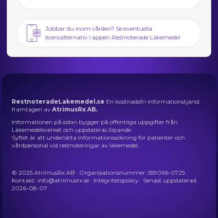
Jobbar du inom vården? Se eventuella
licensalternativ i appen Restnoterade Läkemedel
RestnoteradeLakemedel.se
En kostnadsfri informationstjänst
framtagen av
AtrimusRx AB.
Informationen på sidan bygger på offentliga uppgifter från
Läkemedelsverket och uppdateras löpande.
Syftet är att underlätta informationssökning för patienter och
vårdpersonal vid restnoteringar av läkemedel.
© 2025 AtrimusRx AB · Organisationsnummer: 559066-0725
Kontakt:
info@atrimusrx.se
·
Integritetspolicy
· Senast uppdaterad:
2026-08-07