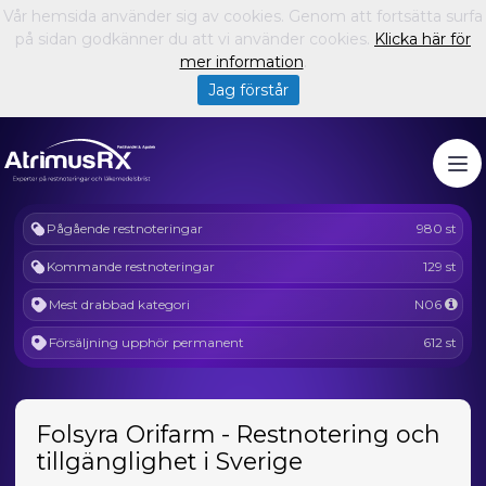
Vår hemsida använder sig av cookies. Genom att fortsätta surfa
på sidan godkänner du att vi använder cookies.
Klicka här för
mer information
.
Jag förstår
Pågående restnoteringar
980 st
Kommande restnoteringar
129 st
Mest drabbad kategori
N06
Försäljning upphör permanent
612 st
Folsyra Orifarm - Restnotering och
tillgänglighet i Sverige