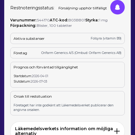
Restnoteringsstatus:
Försäljning upphör tillfälligt
Varunummer:
544170
ATC-kod:
B03BB01
Styrka:
1 mg
Förpackning:
Blister, 100 tabletter
Aktiva substanser
Folsyra (vitamin B9)
Företag
Orifarm Generics A/S (Ombud: Orifarm Generics AB)
Prognos och förväntad tillgänglighet
Startdatum:
2026-04-01
Slutdatum:
2026-07-03
Orsak till restsituation
Företaget har inte godkänt att Läkemedelsverket publicerar den
angivna orsaken.
Läkemedelsverkets information om möjliga
alternativ