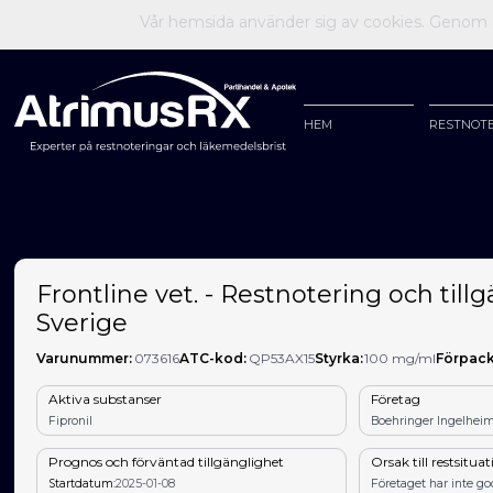
Vår hemsida använder sig av cookies. Genom at
HEM
RESTNOT
Frontline vet. - Restnotering och tillg
Sverige
Varunummer:
073616
ATC-kod:
QP53AX15
Styrka:
100 mg/ml
Förpack
Aktiva substanser
Företag
Fipronil
Boehringer Ingelheim
Prognos och förväntad tillgänglighet
Orsak till restsitua
Startdatum:
2025-01-08
Företaget har inte g