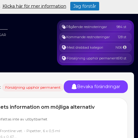
s.
Klicka här för mer information
.
Jag förstår
Pågående restnoteringar
984 st
GAR
Kommande restnoteringar
128 st
Mest drabbad kategori
N06
Försäljning upphör permanent
610 st
Bevaka förändringar
:
Försäljning upphör permanent
ts information om möjliga alternativ
fattas inte av utbytbarhet
rontline vet. - Pipetter, 6 x 0,5 ml
6 x 0,67...