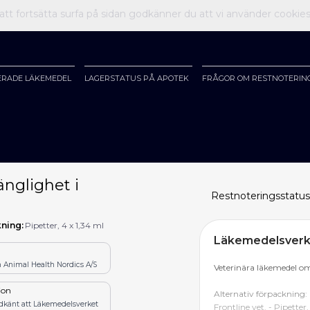
t fortsätta surfa på sidan godkänner du att vi använder cookie
ERADE LÄKEMEDEL
LAGERSTATUS PÅ APOTEK
FRÅGOR OM RESTNOTERIN
änglighet i
Restnoteringsstatus
ning:
Pipetter, 4 x 1,34 ml
Läkemedelsverke
 Animal Health Nordics A/S
Veterinära läkemedel om
tion
Alternativ förpackning: F
odkänt att Läkemedelsverket
Frontline vet. - Pipetter, 