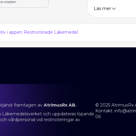
na orsaken.
Läs mer
nativ i appen Restnoterade Läkemedel
stjänst framtagen av
AtrimusRx AB.
© 2025 AtrimusRx 
Kontakt:
info@atri
rån Läkemedelsverket och uppdateras löpande.
06
 och vårdpersonal vid restnoteringar av