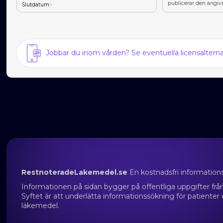
publicerar den angiv
Slutdatum:
-
Jobbar du inom vården? Se eventuella licensalter
RestnoteradeLakemedel.se
En kostnadsfri information
Informationen på sidan bygger på offentliga uppgifter f
Syftet är att underlätta informationssökning för patienter
läkemedel.