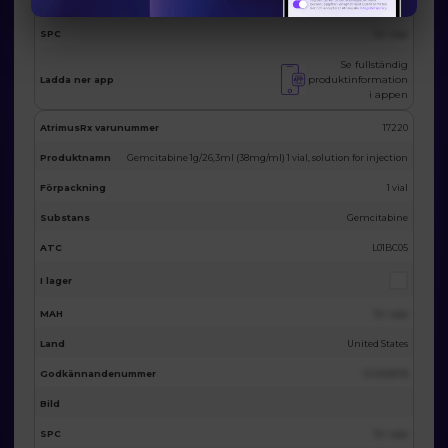
SPC
Se i app
Se fullständig
produktinformation
Ladda ner app
i appen
AtrimusRx varunummer
17220
Produktnamn
Gemcitabine 1g/26,3ml (38mg/ml) 1 vial, solution for injection
Förpackning
1 vial
Substans
Gemcitabine
ATC
L01BC05
I lager
MAH
Se i app
Land
United States
Godkännandenummer
123455678
Bild
SPC
Se i app