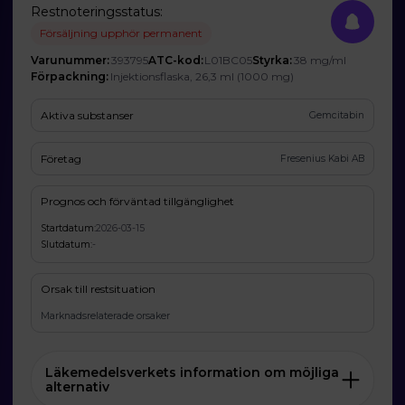
Restnoteringsstatus:
Försäljning upphör permanent
Varunummer:
393795
ATC-kod:
L01BC05
Styrka:
38 mg/ml
Förpackning:
Injektionsflaska, 26,3 ml (1000 mg)
Aktiva substanser
Gemcitabin
Företag
Fresenius Kabi AB
Prognos och förväntad tillgänglighet
Startdatum:
2026-03-15
Slutdatum:
-
Orsak till restsituation
Marknadsrelaterade orsaker
Läkemedelsverkets information om möjliga
alternativ