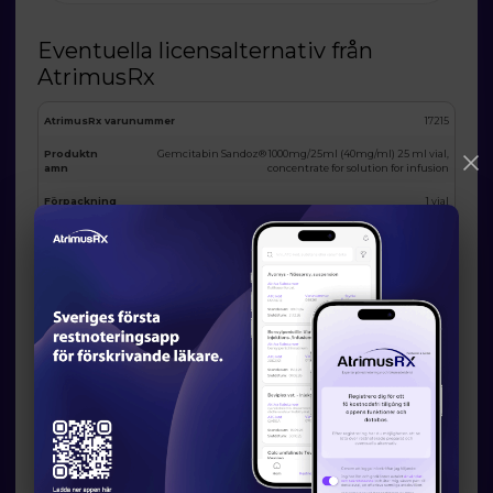
Eventuella licensalternativ från
AtrimusRx
AtrimusRx varunummer
17215
Produktn
Gemcitabin Sandoz® 1000mg/25ml (40mg/ml) 25 ml vial,
amn
concentrate for solution for infusion
Förpackning
1 vial
Substans
Gemcitabine
ATC
L01BC05
I lager
MAH
Se i app
Land
Switzerland
Godkännandenummer
123455678
Bild