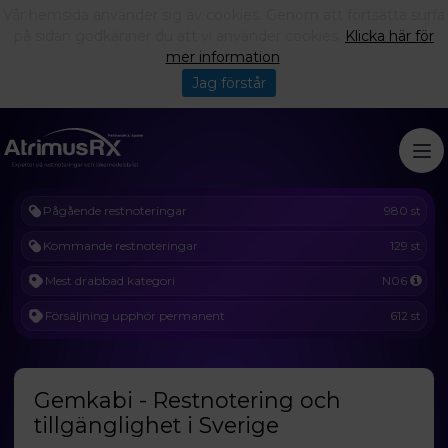
Vår hemsida använder sig av cookies. Genom att fortsätta surfa
på sidan godkänner du att vi använder cookies.
Klicka här för
mer information
.
Jag förstår
Pågående restnoteringar
980 st
Kommande restnoteringar
129 st
Mest drabbad kategori
N06
Försäljning upphör permanent
612 st
Gemkabi - Restnotering och
tillgänglighet i Sverige