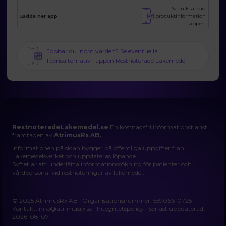
Se fullständig
produktinformation
Ladda ner app
i appen
Jobbar du inom vården? Se eventuella
licensalternativ i appen Restnoterade Läkemedel
RestnoteradeLakemedel.se
En kostnadsfri informationstjänst
framtagen av
AtrimusRx AB.
Informationen på sidan bygger på offentliga uppgifter från
Läkemedelsverket och uppdateras löpande.
Syftet är att underlätta informationssökning för patienter och
vårdpersonal vid restnoteringar av läkemedel.
© 2025 AtrimusRx AB · Organisationsnummer: 559066-0725
Kontakt:
info@atrimusrx.se
·
Integritetspolicy
· Senast uppdaterad:
2026-08-07