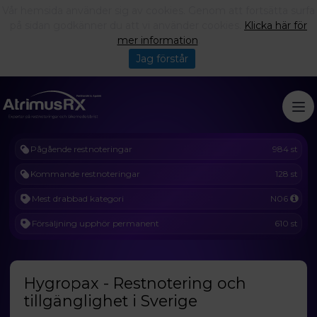
Vår hemsida använder sig av cookies. Genom att fortsätta surfa
på sidan godkänner du att vi använder cookies.
Klicka här för
mer information
.
Jag förstår
Pågående restnoteringar
984 st
Kommande restnoteringar
128 st
Mest drabbad kategori
N06
Försäljning upphör permanent
610 st
Hygropax - Restnotering och
tillgänglighet i Sverige