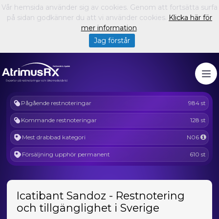
Vår hemsida använder sig av cookies. Genom att fortsätta surfa
på sidan godkänner du att vi använder cookies.
Klicka här för
mer information
.
Jag förstår
Pågående restnoteringar
984 st
Kommande restnoteringar
128 st
Mest drabbad kategori
N06
Försäljning upphör permanent
610 st
Icatibant Sandoz - Restnotering
och tillgänglighet i Sverige