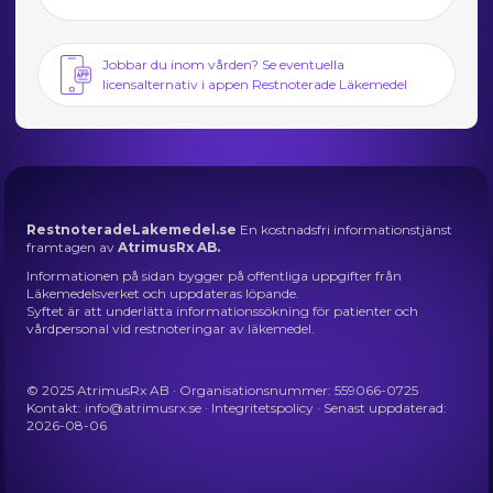
Jobbar du inom vården? Se eventuella
licensalternativ i appen Restnoterade Läkemedel
RestnoteradeLakemedel.se
En kostnadsfri informationstjänst
framtagen av
AtrimusRx AB.
Informationen på sidan bygger på offentliga uppgifter från
Läkemedelsverket och uppdateras löpande.
Syftet är att underlätta informationssökning för patienter och
vårdpersonal vid restnoteringar av läkemedel.
© 2025 AtrimusRx AB · Organisationsnummer: 559066-0725
Kontakt:
info@atrimusrx.se
·
Integritetspolicy
· Senast uppdaterad:
2026-08-06