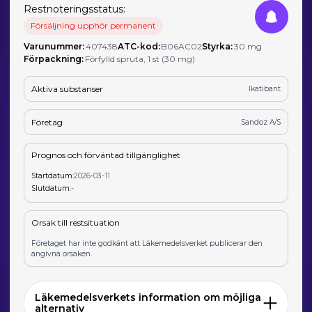
Restnoteringsstatus:
Försäljning upphör permanent
Varunummer:
407438
ATC-kod:
B06AC02
Styrka:
30 mg
Förpackning:
Förfylld spruta, 1 st (30 mg)
Aktiva substanser
Ikatibant
Företag
Sandoz A/S
Prognos och förväntad tillgänglighet
Startdatum:
2026-03-11
Slutdatum:
-
Orsak till restsituation
Företaget har inte godkänt att Läkemedelsverket publicerar den
angivna orsaken.
Läkemedelsverkets information om möjliga
alternativ