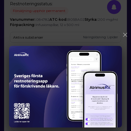
Restnoteringsstatus:
Försäljning upphör permanent
Varunummer:
084782
ATC-kod:
B05BA02
Styrka:
200 mg/ml
Förpackning:
Infusionspåse, 12 x 500 ml
Aktiva substanser
Näringslösning: Lipider
Företag
Fresenius Kabi AB
Prognos och förväntad tillgänglighet
Startdatum:
2025-10-16
Slutdatum:
-
Orsak till restsituation
Marknadsrelaterade orsaker
Läkemedelsverkets information om möjliga
alternativ