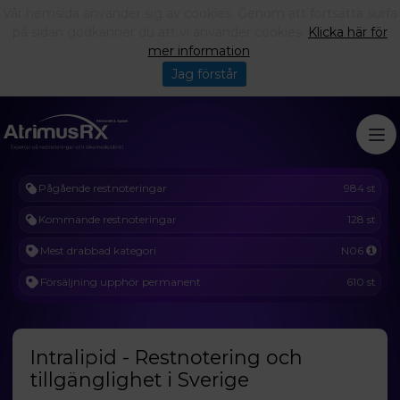
Vår hemsida använder sig av cookies. Genom att fortsätta surfa
på sidan godkänner du att vi använder cookies.
Klicka här för
mer information
.
Jag förstår
Pågående restnoteringar
984 st
Kommande restnoteringar
128 st
Mest drabbad kategori
N06
Försäljning upphör permanent
610 st
Intralipid - Restnotering och
tillgänglighet i Sverige