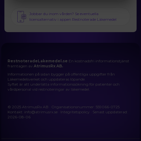
Jobbar du inom vården? Se eventuella
licensalternativ i appen Restnoterade Läkemedel
RestnoteradeLakemedel.se
En kostnadsfri informationstjänst
framtagen av
AtrimusRx AB.
Informationen på sidan bygger på offentliga uppgifter från
Läkemedelsverket och uppdateras löpande.
Syftet är att underlätta informationssökning för patienter och
vårdpersonal vid restnoteringar av läkemedel.
© 2025 AtrimusRx AB · Organisationsnummer: 559066-0725
Kontakt:
info@atrimusrx.se
·
Integritetspolicy
· Senast uppdaterad:
2026-08-06